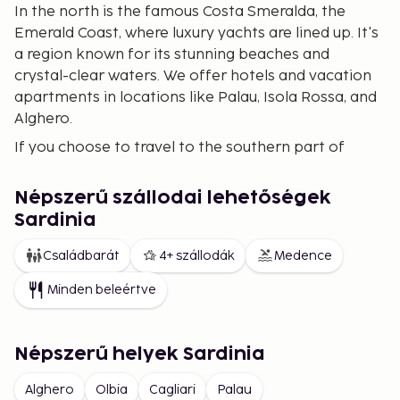
In the north is the famous Costa Smeralda, the
Emerald Coast, where luxury yachts are lined up. It's
a region known for its stunning beaches and
crystal-clear waters. We offer hotels and vacation
apartments in locations like Palau, Isola Rossa, and
Alghero.
If you choose to travel to the southern part of
Sardinia, around the provincial capital Cagliari, you'll
find expansive, white, and fine-grained beaches.
Népszerű szállodai lehetőségek
Sunbathing and swimming are the main attractions
Sardinia
here. We have also selected hotels and vacation
apartments around Cagliari. Wherever you stay, the
Családbarát
4+ szállodák
Medence
food is heavenly. Don't miss trying local specialties
Minden beleértve
such as the island's cheese, pecorino sardo, or
flatbread. Conclude your meal with a glass of the
local liqueur, mirto.
Népszerű helyek Sardinia
No matter where you spend your holiday, total
relaxation is the key to a perfect vacation here.
Alghero
Olbia
Cagliari
Palau