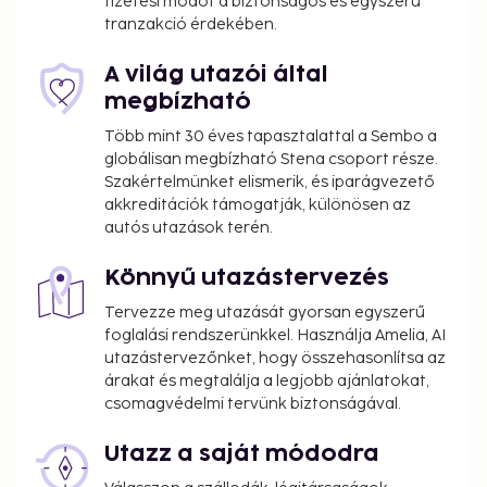
fizetési módot a biztonságos és egyszerű
tranzakció érdekében.
A világ utazói által
megbízható
Több mint 30 éves tapasztalattal a Sembo a
globálisan megbízható Stena csoport része.
Szakértelmünket elismerik, és iparágvezető
akkreditációk támogatják, különösen az
autós utazások terén.
Könnyű utazástervezés
Tervezze meg utazását gyorsan egyszerű
foglalási rendszerünkkel. Használja Amelia, AI
utazástervezőnket, hogy összehasonlítsa az
árakat és megtalálja a legjobb ajánlatokat,
csomagvédelmi tervünk biztonságával.
Utazz a saját módodra