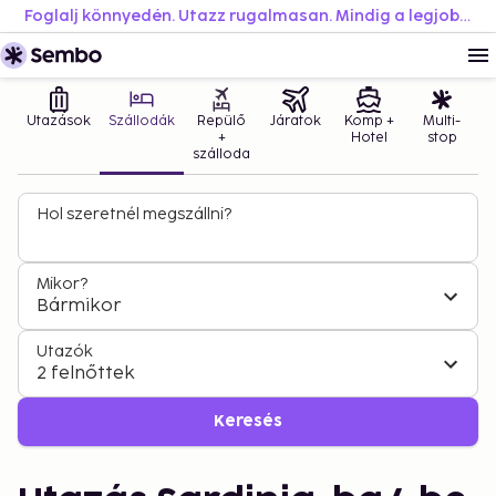
Foglalj könnyedén. Utazz rugalmasan. Mindig a legjobb áron.
Utazások
Szállodák
Repülő
Járatok
Komp +
Multi-
+
Hotel
stop
szálloda
Hol szeretnél megszállni?
Mikor?
Bármikor
Utazók
2 felnőttek
Keresés