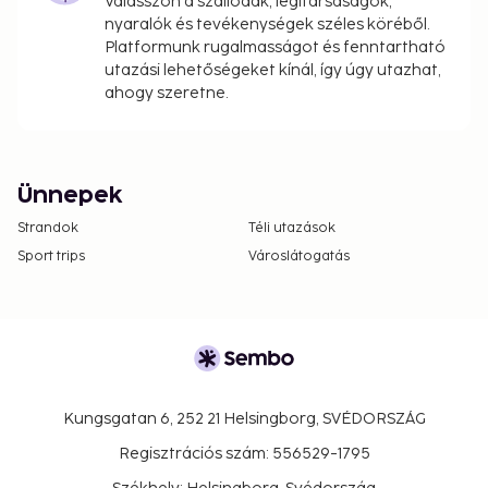
Válasszon a szállodák, légitársaságok,
nyaralók és tevékenységek széles köréből.
Platformunk rugalmasságot és fenntartható
utazási lehetőségeket kínál, így úgy utazhat,
ahogy szeretne.
Ünnepek
Strandok
Téli utazások
Sport trips
Városlátogatás
Kungsgatan 6, 252 21 Helsingborg, SVÉDORSZÁG
Regisztrációs szám: 556529-1795