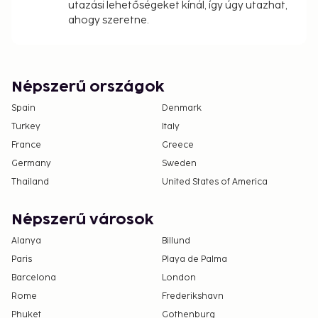
The seasonal pool will be open from May to
utazási lehetőségeket kínál, így úgy utazhat,
October.
ahogy szeretne.
Pool access available from 10:00 AM to 10:00
PM.
No pets and no service animals are allowed at
Népszerű országok
this property.
Parking height restrictions apply.
Spain
Denmark
Turkey
Italy
France
Greece
Germany
Sweden
Thailand
United States of America
Népszerű városok
Alanya
Billund
Paris
Playa de Palma
Barcelona
London
Rome
Frederikshavn
Phuket
Gothenburg