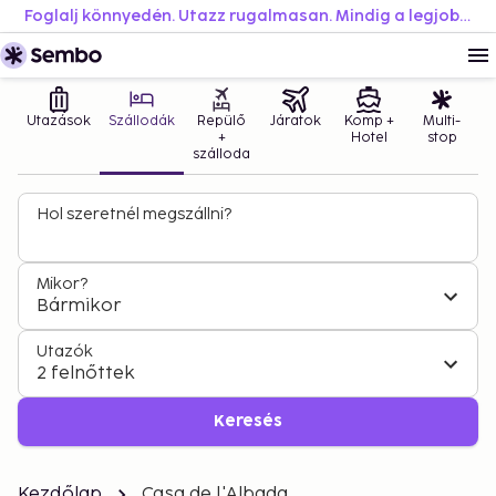
Foglalj könnyedén. Utazz rugalmasan. Mindig a legjobb áron.
Utazások
Szállodák
Repülő
Járatok
Komp +
Multi-
+
Hotel
stop
szálloda
Hol szeretnél megszállni?
Mikor?
Bármikor
Utazók
2 felnőttek
Keresés
Kezdőlap
Casa de l'Albada