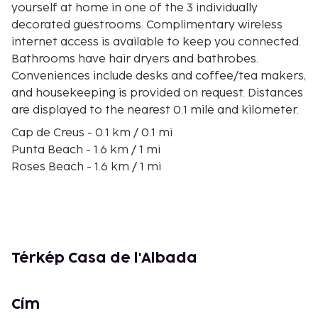
yourself at home in one of the 3 individually
decorated guestrooms. Complimentary wireless
internet access is available to keep you connected.
Bathrooms have hair dryers and bathrobes.
Conveniences include desks and coffee/tea makers,
and housekeeping is provided on request. Distances
are displayed to the nearest 0.1 mile and kilometer.
Cap de Creus - 0.1 km / 0.1 mi
Punta Beach - 1.6 km / 1 mi
Roses Beach - 1.6 km / 1 mi
Nova Beach - 1.9 km / 1.2 mi
Port de Roses - 1.9 km / 1.2 mi
Citadel of Roses - 2.3 km / 1.4 mi
Minigolf Greens - 2.4 km / 1.5 mi
Roses Citadel - 2.5 km / 1.6 mi
Térkép Casa de l'Albada
Platja de Sant Margarida - 3.5 km / 2.2 mi
Aventura Nautica - 3.6 km / 2.2 mi
Castillo de la Trinidad - 4 km / 2.5 mi
Cím