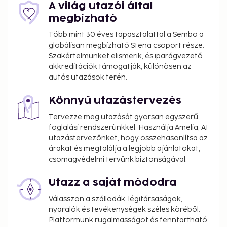
property. Fees may include applicable taxes:
A világ utazói által
megbízható
A tax is imposed by the city: EUR 0.99 per
person, per night, up to 7 nights. This tax does
Több mint 30 éves tapasztalattal a Sembo a
globálisan megbízható Stena csoport része.
not apply to children under 17 years of age.
Szakértelmünket elismerik, és iparágvezető
We have included all charges provided to us by the
akkreditációk támogatják, különösen az
autós utazások terén.
property.
Fee for cooked-to-order breakfast:
Könnyű utazástervezés
approximately EUR 20 for adults and EUR 10 for
Tervezze meg utazását gyorsan egyszerű
children
foglalási rendszerünkkel. Használja Amelia, AI
utazástervezőnket, hogy összehasonlítsa az
The above list may not be comprehensive. Fees and
árakat és megtalálja a legjobb ajánlatokat,
deposits may not include tax and are subject to
csomagvédelmi tervünk biztonságával.
change.
Cash transactions at this property cannot
Utazz a saját módodra
exceed EUR 1000, due to national regulations.
Válasszon a szállodák, légitársaságok,
For further details, please contact the property
nyaralók és tevékenységek széles köréből.
using information in the booking confirmation.
Platformunk rugalmasságot és fenntartható