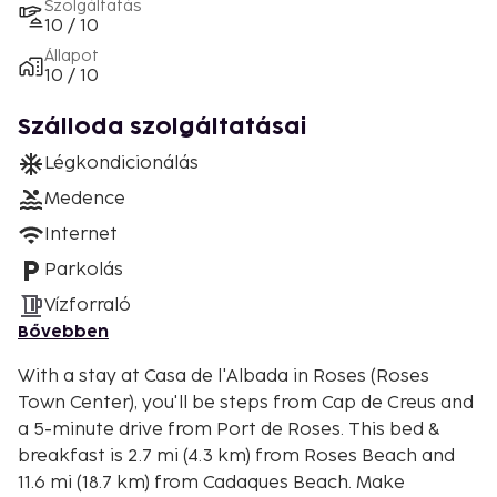
Szolgáltatás
10 / 10
Állapot
10 / 10
Szálloda szolgáltatásai
Légkondicionálás
Medence
Internet
Parkolás
Vízforraló
Bővebben
With a stay at Casa de l'Albada in Roses (Roses
Town Center), you'll be steps from Cap de Creus and
a 5-minute drive from Port de Roses. This bed &
breakfast is 2.7 mi (4.3 km) from Roses Beach and
11.6 mi (18.7 km) from Cadaques Beach. Make