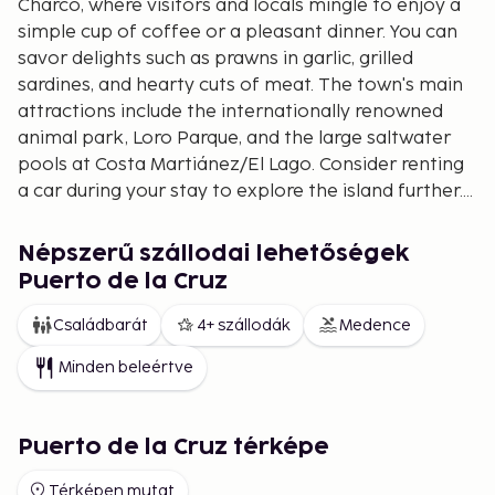
Charco, where visitors and locals mingle to enjoy a
simple cup of coffee or a pleasant dinner. You can
savor delights such as prawns in garlic, grilled
sardines, and hearty cuts of meat. The town's main
attractions include the internationally renowned
animal park, Loro Parque, and the large saltwater
pools at Costa Martiánez/El Lago. Consider renting
a car during your stay to explore the island further.
When staying in Puerto de la Cruz, you're never far
from Tenerife's major attractions.
Népszerű szállodai lehetőségek
Puerto de la Cruz
Családbarát
4+ szállodák
Medence
Minden beleértve
Puerto de la Cruz térképe
Térképen mutat