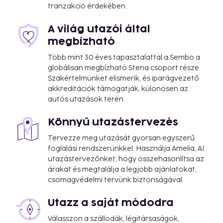
tranzakció érdekében.
A világ utazói által
megbízható
Több mint 30 éves tapasztalattal a Sembo a
globálisan megbízható Stena csoport része.
Szakértelmünket elismerik, és iparágvezető
akkreditációk támogatják, különösen az
autós utazások terén.
Könnyű utazástervezés
Tervezze meg utazását gyorsan egyszerű
foglalási rendszerünkkel. Használja Amelia, AI
utazástervezőnket, hogy összehasonlítsa az
árakat és megtalálja a legjobb ajánlatokat,
csomagvédelmi tervünk biztonságával.
Utazz a saját módodra
Válasszon a szállodák, légitársaságok,