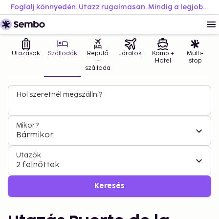
Foglalj könnyedén. Utazz rugalmasan. Mindig a legjobb áron.
Utazások
Szállodák
Repülő
Járatok
Komp +
Multi-
+
Hotel
stop
szálloda
Hol szeretnél megszállni?
Mikor?
Bármikor
Utazók
2 felnőttek
Keresés