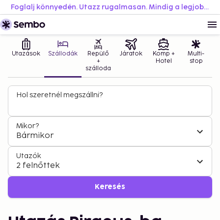
Foglalj könnyedén. Utazz rugalmasan. Mindig a legjobb áron.
Utazások
Szállodák
Repülő
Járatok
Komp +
Multi-
+
Hotel
stop
szálloda
Hol szeretnél megszállni?
Mikor?
Bármikor
Utazók
2 felnőttek
Keresés