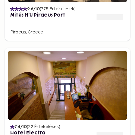
9.6
/10
(
775
Értékelések
)
Mitsis N'U Piraeus Port
Piraeus, Greece
7.4
/10
(
22
Értékelések
)
Hotel Electra