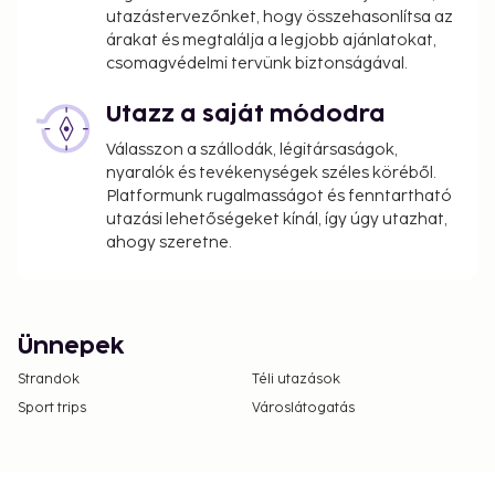
utazástervezőnket, hogy összehasonlítsa az
árakat és megtalálja a legjobb ajánlatokat,
csomagvédelmi tervünk biztonságával.
Utazz a saját módodra
Válasszon a szállodák, légitársaságok,
nyaralók és tevékenységek széles köréből.
Platformunk rugalmasságot és fenntartható
utazási lehetőségeket kínál, így úgy utazhat,
ahogy szeretne.
Ünnepek
Strandok
Téli utazások
Sport trips
Városlátogatás