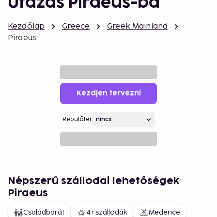
Utazás Piraeus-ba
Kezdőlap
Greece
Greek Mainland
Piraeus
Kezdjen tervezni
Repülőtér
Népszerű szállodai lehetőségek
Piraeus
Családbarát
4+ szállodák
Medence