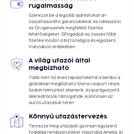
rugalmasság
Szerezze be a legjobb ajánlatokat ár-
összehasonlító garanciánkkal, és válassza ki
az Ön igényeinek megfelelő fizetési
lehetőségeket. Elfogadjuk az összes főbb
fizetési módot a biztonságos és egyszerű
tranzakció érdekében.
A világ utazói által
megbízható
Több mint 30 éves tapasztalattal a Sembo a
globálisan megbízható Stena csoport része.
Szakértelmünket elismerik, és iparágvezető
akkreditációk támogatják, különösen az
autós utazások terén.
Könnyű utazástervezés
Tervezze meg utazását gyorsan egyszerű
foglalási rendszerünkkel. Használja Amelia, AI