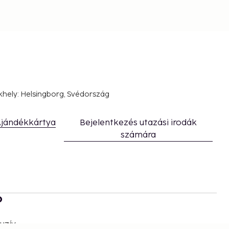
khely: Helsingborg, Svédország
jándékkártya
Bejelentkezés utazási irodák
számára
b
uzív