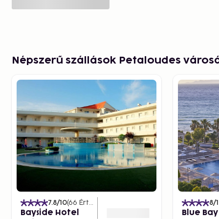
Népszerű szállások Petaloudes város
7.8
/10
(
66
Értékelések
)
8
/
Bayside Hotel
Blue Bay