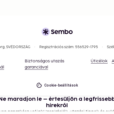
borg, SVÉDORSZÁG
Regisztrációs szám: 556529-1795
Szé
a
Biztonságos utazás
Úticélok
A
ál
garanciával
Cookie-beállítások
Ne maradjon le – értesüljön a legfrisseb
hírekről
yen naprakész velünk! Inspirációk, utazási tippek és exkl