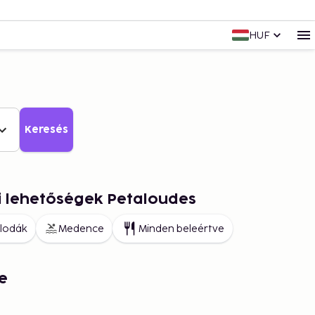
HUF
Keresés
i lehetőségek Petaloudes
llodák
Medence
Minden beleértve
e