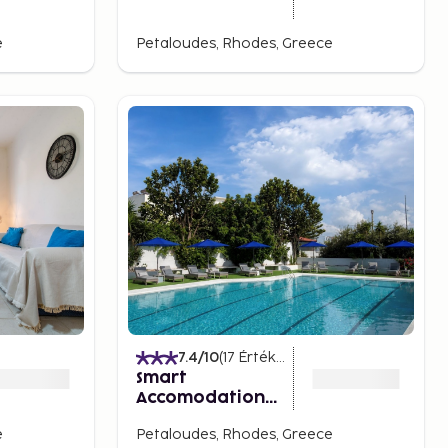
e
Petaloudes, Rhodes, Greece
7.4
/10
(
17
Értékelések
)
Smart
Accomodation
Rhodes by GHH
e
Petaloudes, Rhodes, Greece