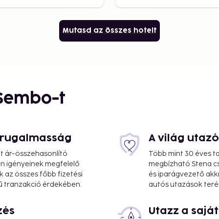
Mutasd az összes hotelt
 Sembo-t
s rugalmasság
A világ utaz
at ár-összehasonlító
Több mint 30 éves ta
 Ön igényeinek megfelelő
megbízható Stena cs
k az összes főbb fizetési
és iparágvezető akk
ű tranzakció érdekében.
autós utazások teré
zés
Utazz a saj