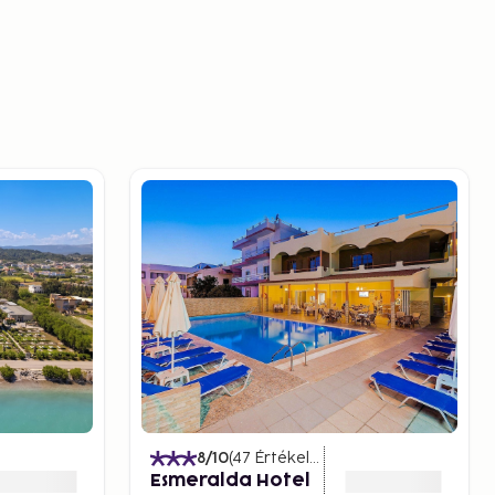
)
8
/10
(
47
Értékelések
)
Esmeralda Hotel