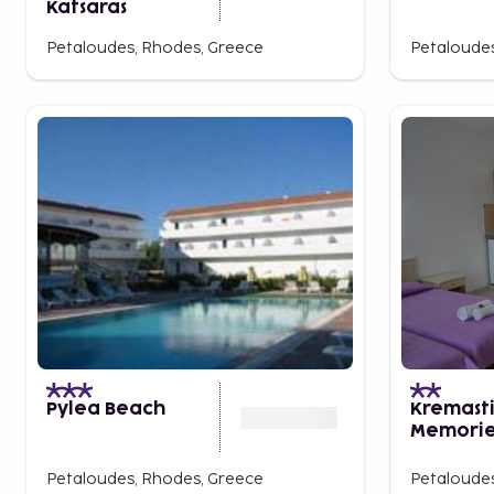
Katsaras
Petaloudes, Rhodes, Greece
Petaloudes
Pylea Beach
Kremast
Memorie
Apartme
Petaloudes, Rhodes, Greece
Petaloudes