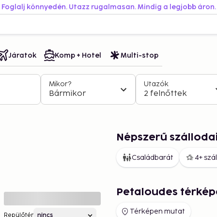
Foglalj könnyedén. Utazz rugalmasan. Mindig a legjobb áron.
Járatok
Komp + Hotel
Multi-stop
Mikor?
Utazók
Bármikor
2 felnőttek
Népszerű szálloda
Családbarát
4+ szá
Petaloudes térkép
Térképen mutat
Repülőtér