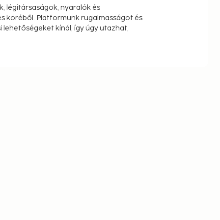
k, légitársaságok, nyaralók és
s köréből. Platformunk rugalmasságot és
 lehetőségeket kínál, így úgy utazhat,