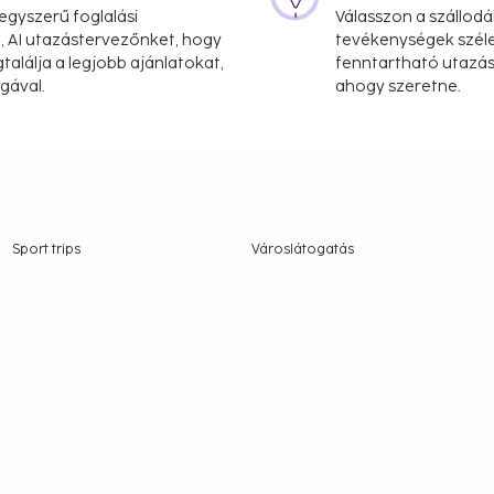
gyszerű foglalási
Válasszon a szállodá
, AI utazástervezőnket, hogy
tevékenységek széle
alálja a legjobb ajánlatokat,
fenntartható utazási
gával.
ahogy szeretne.
Sport trips
Városlátogatás