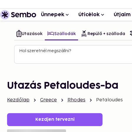
Ünnepek
Úticélok
Útjaim
Utazások
Szállodák
Repülő + szálloda
Hol szeretnél megszállni?
Utazás Petaloudes-ba
Kezdőlap
Greece
Rhodes
Petaloudes
Kezdjen tervezni