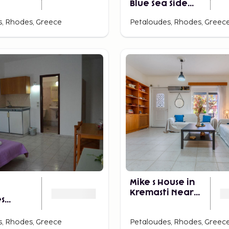
Blue Sea Side
Resort & Spa By
, Rhodes, Greece
Petaloudes, Rhodes, Greec
Anayia All
Inclusive Resorts
Mike s House in
i
Kremasti Near
s
the Beach Rhodes
nts
, Rhodes, Greece
Petaloudes, Rhodes, Greec