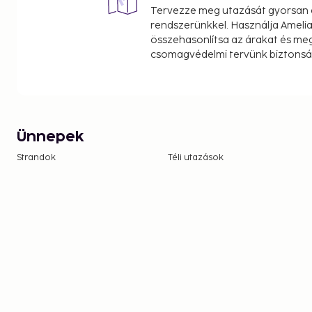
Tervezze meg utazását gyorsan e
rendszerünkkel. Használja Amelia
összehasonlítsa az árakat és megt
csomagvédelmi tervünk biztonsá
Ünnepek
Strandok
Téli utazások