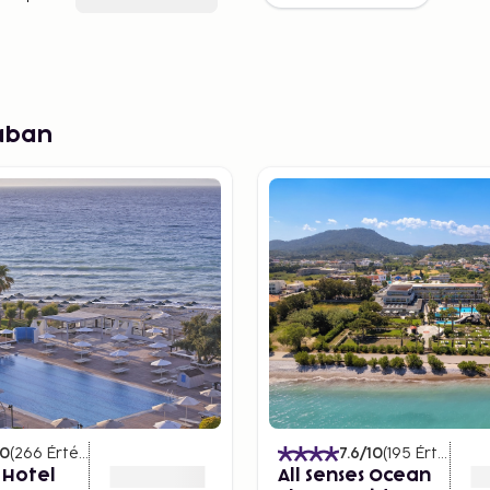
ában
10
(
266
Értékelések
)
7.6
/10
(
195
Értékelések
 Hotel
All Senses Ocean