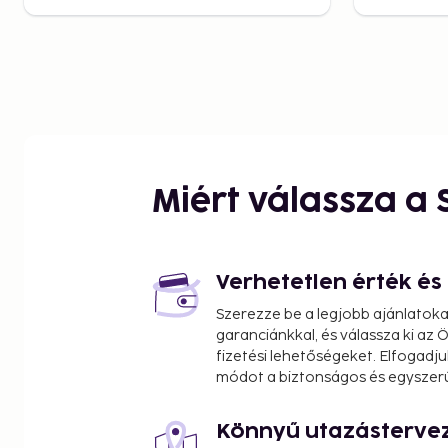
Miért válassza a
Verhetetlen érték é
Szerezze be a legjobb ajánlatok
garanciánkkal, és válassza ki az
fizetési lehetőségeket. Elfogadju
módot a biztonságos és egyszer
Könnyű utazásterve