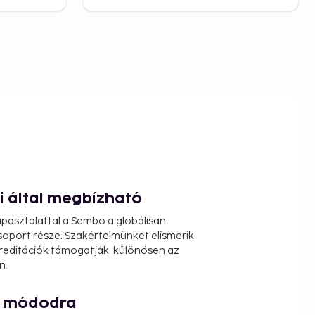
ói által megbízható
pasztalattal a Sembo a globálisan
oport része. Szakértelmünket elismerik,
reditációk támogatják, különösen az
n.
át módodra