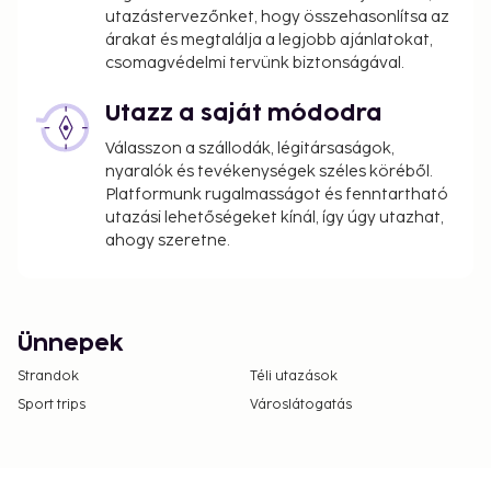
utazástervezőnket, hogy összehasonlítsa az
árakat és megtalálja a legjobb ajánlatokat,
csomagvédelmi tervünk biztonságával.
Utazz a saját módodra
Válasszon a szállodák, légitársaságok,
nyaralók és tevékenységek széles köréből.
Platformunk rugalmasságot és fenntartható
utazási lehetőségeket kínál, így úgy utazhat,
ahogy szeretne.
Ünnepek
Strandok
Téli utazások
Sport trips
Városlátogatás