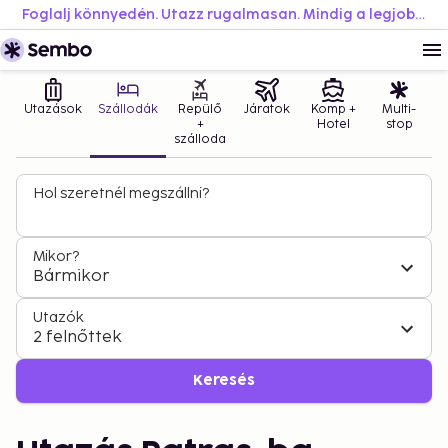
Foglalj könnyedén. Utazz rugalmasan. Mindig a legjobb áron.
Utazások
Szállodák
Repülő
Járatok
Komp +
Multi-
+
Hotel
stop
szálloda
Hol szeretnél megszállni?
Mikor?
Bármikor
Utazók
2 felnőttek
Keresés