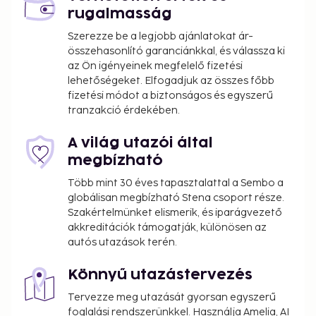
rugalmasság
Szerezze be a legjobb ajánlatokat ár-
összehasonlító garanciánkkal, és válassza ki
az Ön igényeinek megfelelő fizetési
lehetőségeket. Elfogadjuk az összes főbb
fizetési módot a biztonságos és egyszerű
tranzakció érdekében.
A világ utazói által
megbízható
Több mint 30 éves tapasztalattal a Sembo a
globálisan megbízható Stena csoport része.
Szakértelmünket elismerik, és iparágvezető
akkreditációk támogatják, különösen az
autós utazások terén.
Könnyű utazástervezés
Tervezze meg utazását gyorsan egyszerű
foglalási rendszerünkkel. Használja Amelia, AI