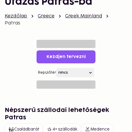
Utazás Patras-ba
Kezdőlap
Greece
Greek Mainland
Patras
Kezdjen tervezni
Repülőtér
Népszerű szállodai lehetőségek
Patras
Családbarát
4+ szállodák
Medence