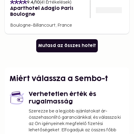
9.4
/10
(
41
Értékelések
)
Aparthotel Adagio Paris
Boulogne
Boulogne-Billancourt, France
Mutasd az összes hotelt
Miért válassza a Sembo-t
Verhetetlen érték és
rugalmasság
Szerezze be a legjobb ajánlatokat ár-
összehasonlító garanciánkkal, és válassza ki
az Ön igényeinek megfelelő fizetési
lehetőségeket. Elfogadjuk az összes főbb