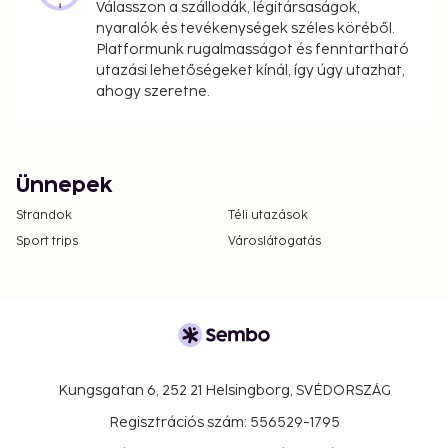
Válasszon a szállodák, légitársaságok,
nyaralók és tevékenységek széles köréből.
Platformunk rugalmasságot és fenntartható
utazási lehetőségeket kínál, így úgy utazhat,
ahogy szeretne.
Ünnepek
Strandok
Téli utazások
Sport trips
Városlátogatás
Kungsgatan 6, 252 21 Helsingborg, SVÉDORSZÁG
Regisztrációs szám: 556529-1795