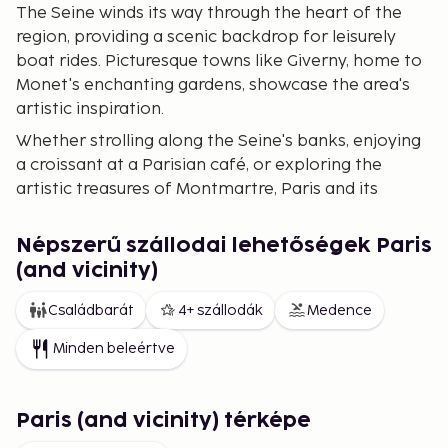
The Seine winds its way through the heart of the
region, providing a scenic backdrop for leisurely
boat rides. Picturesque towns like Giverny, home to
Monet's enchanting gardens, showcase the area's
artistic inspiration.
Whether strolling along the Seine's banks, enjoying
a croissant at a Parisian café, or exploring the
artistic treasures of Montmartre, Paris and its
surroundings promise a multifaceted journey—one
that effortlessly blends timeless elegance with
Népszerű szállodai lehetőségek Paris
modern allure.
(and vicinity)
Családbarát
4+ szállodák
Medence
Minden beleértve
Paris (and vicinity) térképe