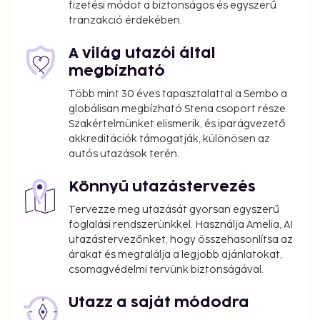
fizetési módot a biztonságos és egyszerű
tranzakció érdekében.
A világ utazói által
megbízható
Több mint 30 éves tapasztalattal a Sembo a
globálisan megbízható Stena csoport része.
Szakértelmünket elismerik, és iparágvezető
akkreditációk támogatják, különösen az
autós utazások terén.
Könnyű utazástervezés
Tervezze meg utazását gyorsan egyszerű
foglalási rendszerünkkel. Használja Amelia, AI
utazástervezőnket, hogy összehasonlítsa az
árakat és megtalálja a legjobb ajánlatokat,
csomagvédelmi tervünk biztonságával.
Utazz a saját módodra