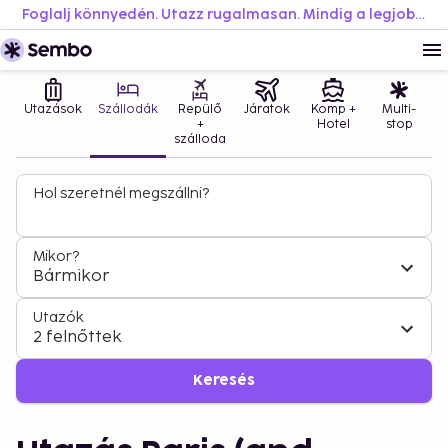
Foglalj könnyedén. Utazz rugalmasan. Mindig a legjobb áron.
Utazások
Szállodák
Repülő
Járatok
Komp +
Multi-
+
Hotel
stop
szálloda
Hol szeretnél megszállni?
Mikor?
Bármikor
Utazók
2 felnőttek
Keresés