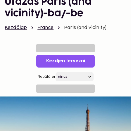
Utazás Paris (and
vicinity)-ba/-be
Kezdőlap
France
Paris (and vicinity)
Kezdjen tervezni
Repülőtér