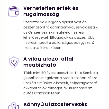
Verhetetlen érték és
rugalmasság
Szerezze be a legjobb ajánlatokat ár-
összehasonlító garanciánkkal, és válassza ki
az Ön igényeinek megfelelő fizetési
lehetőségeket. Elfogadjuk az összes főbb
fizetési módot a biztonságos és egyszerű
tranzakció érdekében.
A világ utazói által
megbízható
Több mint 30 éves tapasztalattal a Sembo a
globálisan megbízható Stena csoport része.
Szakértelmünket elismerik, és iparágvezető
akkreditációk támogatják, különösen az
autós utazások terén.
Könnyű utazástervezés