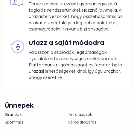
Tervezze meg utazását gyorsan egyszerű
foglalási rendszerünkkel. Használja Amelia, AI
utazástervezőnket, hogy összehasonlítsa az
árakat és megtalálja a legjobb ajánlatokat,
csomagvédelmi tervünk biztonságával.
Utazz a saját módodra
Válasszon a szállodák, légitársaságok,
nyaralók és tevékenységek széles köréből.
Platformunk rugalmasságot és fenntartható
utazási lehetőségeket kínál, így úgy utazhat,
ahogy szeretne.
Ünnepek
Strandok
Téli utazások
Sport trips
Városlátogatás