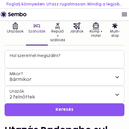
Foglalj könnyedén. Utazz rugalmasan. Mindig a legjobb áron.
Utazások
Szállodák
Repülő
Járatok
Komp +
Multi-
+
Hotel
stop
szálloda
Hol szeretnél megszállni?
Mikor?
Bármikor
Utazók
2 felnőttek
Keresés