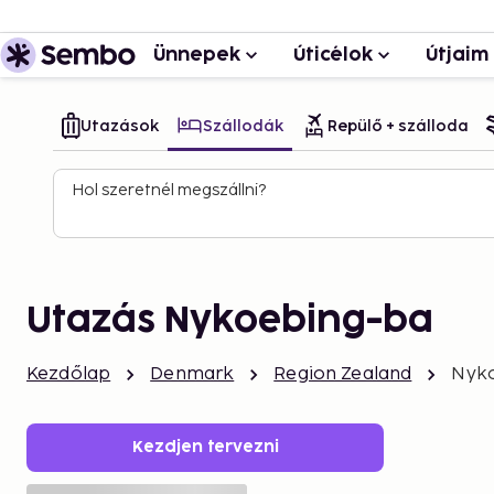
Ünnepek
Úticélok
Útjaim
Utazások
Szállodák
Repülő + szálloda
Hol szeretnél megszállni?
Utazás Nykoebing-ba
Kezdőlap
Denmark
Region Zealand
Nyk
Kezdjen tervezni