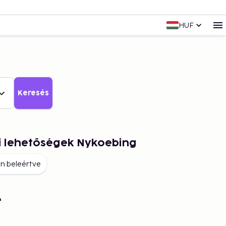
HUF
Keresés
i lehetőségek Nykoebing
n beleértve
e