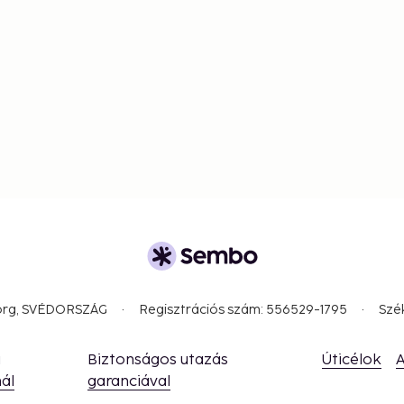
borg, SVÉDORSZÁG
Regisztrációs szám: 556529-1795
Szé
a
Biztonságos utazás
Úticélok
A
ál
garanciával