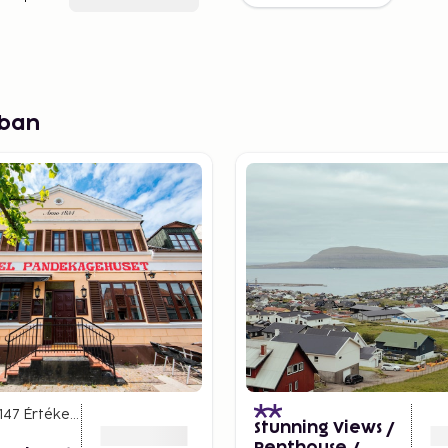
ában
147
Értékelések
)
Stunning Views /