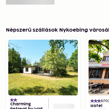
Népszerű szállások Nykoebing város
8
/10
(
Charming
Hotel