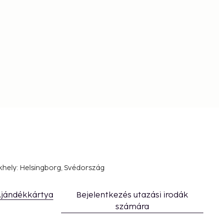
khely: Helsingborg, Svédország
jándékkártya
Bejelentkezés utazási irodák
számára