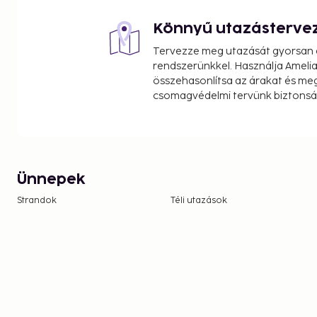
Könnyű utazásterve
Tervezze meg utazását gyorsan e
rendszerünkkel. Használja Amelia
összehasonlítsa az árakat és megt
csomagvédelmi tervünk biztonsá
Ünnepek
Strandok
Téli utazások