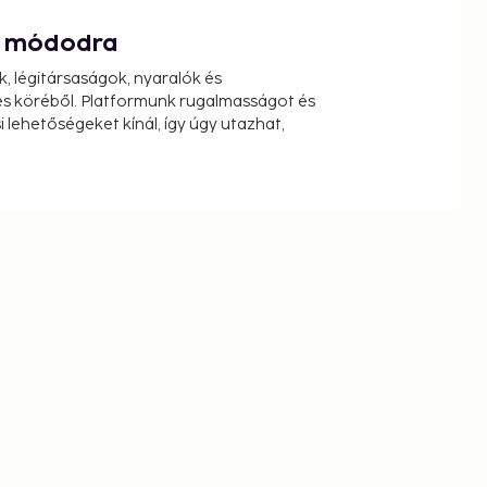
át módodra
k, légitársaságok, nyaralók és
s köréből. Platformunk rugalmasságot és
 lehetőségeket kínál, így úgy utazhat,