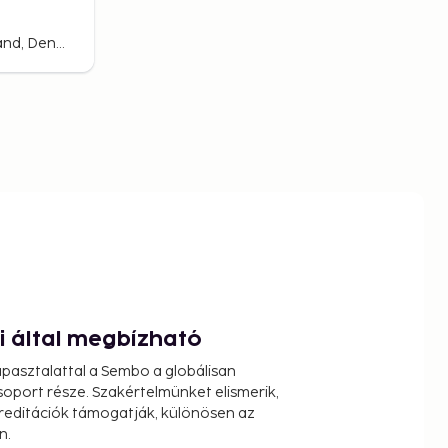
Nykoebing, Nykobing Sjaelland, Denmark
ói által megbízható
pasztalattal a Sembo a globálisan
oport része. Szakértelmünket elismerik,
reditációk támogatják, különösen az
n.