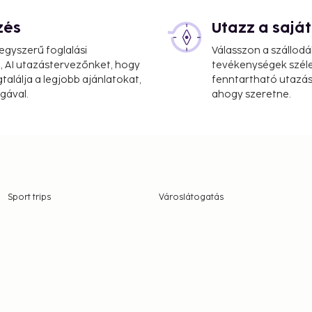
zés
Utazz a saj
gyszerű foglalási
Válasszon a szállodá
, AI utazástervezőnket, hogy
tevékenységek széle
alálja a legjobb ajánlatokat,
fenntartható utazási
gával.
ahogy szeretne.
Sport trips
Városlátogatás