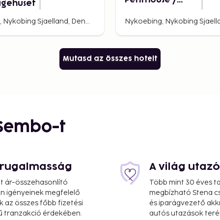
Penthouse /
gehuset
Decorative /
Parking
Nykoebing, Nykobing Sjaelland, Denmark
Mutasd az összes hotelt
 Sembo-t
s rugalmasság
A világ utaz
at ár-összehasonlító
Több mint 30 éves ta
 Ön igényeinek megfelelő
megbízható Stena cs
k az összes főbb fizetési
és iparágvezető akk
ű tranzakció érdekében.
autós utazások teré