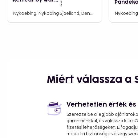
Retreat by Water
Pandeka
- By Traum
Ferienwohnunge
Nykoebing, Nykobing Sjaelland, Denmark
n
Miért válassza a
Verhetetlen érték é
Szerezze be a legjobb ajánlatok
garanciánkkal, és válassza ki az
fizetési lehetőségeket. Elfogadju
módot a biztonságos és egyszer