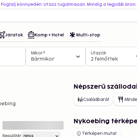
Foglalj könnyedén. Utazz rugalmasan. Mindig a legjobb áron.
Járatok
Komp + Hotel
Multi-stop
Mikor?
Utazók
Bármikor
2 felnőttek
Népszerű szálloda
Családbarát
Minde
oebing
Nykoebing térkép
Térképen mutat
Repülőtér