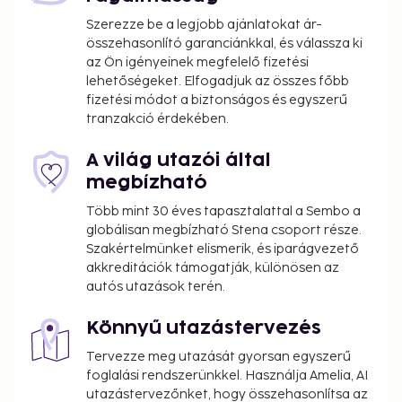
Szerezze be a legjobb ajánlatokat ár-
összehasonlító garanciánkkal, és válassza ki
az Ön igényeinek megfelelő fizetési
lehetőségeket. Elfogadjuk az összes főbb
fizetési módot a biztonságos és egyszerű
tranzakció érdekében.
A világ utazói által
megbízható
Több mint 30 éves tapasztalattal a Sembo a
globálisan megbízható Stena csoport része.
Szakértelmünket elismerik, és iparágvezető
akkreditációk támogatják, különösen az
autós utazások terén.
Könnyű utazástervezés
Tervezze meg utazását gyorsan egyszerű
foglalási rendszerünkkel. Használja Amelia, AI
utazástervezőnket, hogy összehasonlítsa az