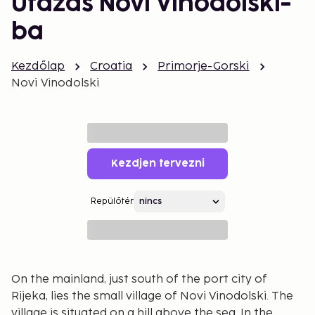
Utazás Novi Vinodolski-
ba
Kezdőlap
Croatia
Primorje-Gorski
Novi Vinodolski
Kezdjen tervezni
Repülőtér
On the mainland, just south of the port city of
Rijeka, lies the small village of Novi Vinodolski. The
village is situated on a hill above the sea. In the