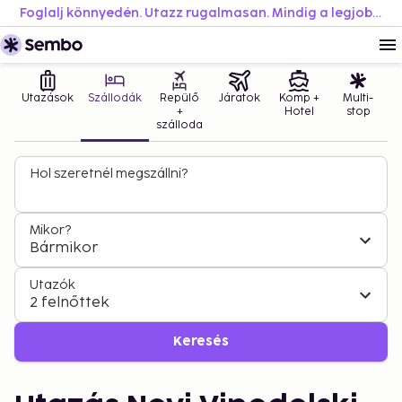
Foglalj könnyedén. Utazz rugalmasan. Mindig a legjobb áron.
Utazások
Szállodák
Repülő
Járatok
Komp +
Multi-
+
Hotel
stop
szálloda
Hol szeretnél megszállni?
Mikor?
Bármikor
Utazók
2 felnőttek
Keresés