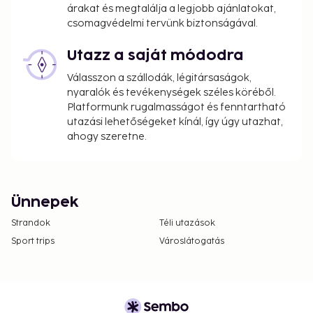
árakat és megtalálja a legjobb ajánlatokat,
csomagvédelmi tervünk biztonságával.
Utazz a saját módodra
Válasszon a szállodák, légitársaságok,
nyaralók és tevékenységek széles köréből.
Platformunk rugalmasságot és fenntartható
utazási lehetőségeket kínál, így úgy utazhat,
ahogy szeretne.
Ünnepek
Strandok
Téli utazások
Sport trips
Városlátogatás