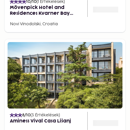
10
/10
(
1
Értékelések
)
Mövenpick Hotel and
Residences Kvarner Bay
(Opening August 2026)
Novi Vinodolski, Croatia
8
/10
(
3
Értékelések
)
Aminess Vival Casa Lišanj