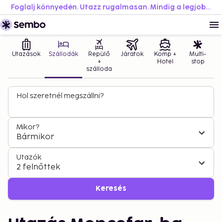
Foglalj könnyedén. Utazz rugalmasan. Mindig a legjobb áron.
Utazások
Szállodák
Repülő
Járatok
Komp +
Multi-
+
Hotel
stop
szálloda
Hol szeretnél megszállni?
Mikor?
Bármikor
Utazók
2 felnőttek
Keresés