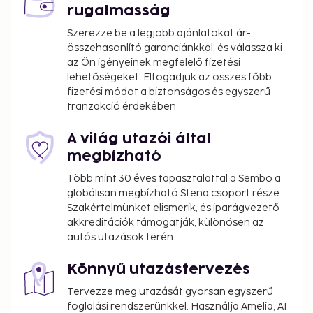
rugalmasság
Szerezze be a legjobb ajánlatokat ár-
összehasonlító garanciánkkal, és válassza ki
az Ön igényeinek megfelelő fizetési
lehetőségeket. Elfogadjuk az összes főbb
fizetési módot a biztonságos és egyszerű
tranzakció érdekében.
A világ utazói által
megbízható
Több mint 30 éves tapasztalattal a Sembo a
globálisan megbízható Stena csoport része.
Szakértelmünket elismerik, és iparágvezető
akkreditációk támogatják, különösen az
autós utazások terén.
Könnyű utazástervezés
Tervezze meg utazását gyorsan egyszerű
foglalási rendszerünkkel. Használja Amelia, AI