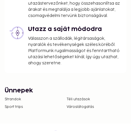
utazástervezőnket, hogy összehasonlítsa az
árakat és megtalálja a legjobb ajánlatokat,
csomagvédelmi tervünk biztonságával.
Utazz a saját módodra
Válasszon a szállodák, légitársaságok,
nyaralók és tevékenységek széles köréből.
Platformunk rugalmasságot és fenntartható
utazási lehetőségeket kínál, így úgy utazhat,
ahogy szeretne.
Ünnepek
Strandok
Téli utazások
Sport trips
Városlátogatás