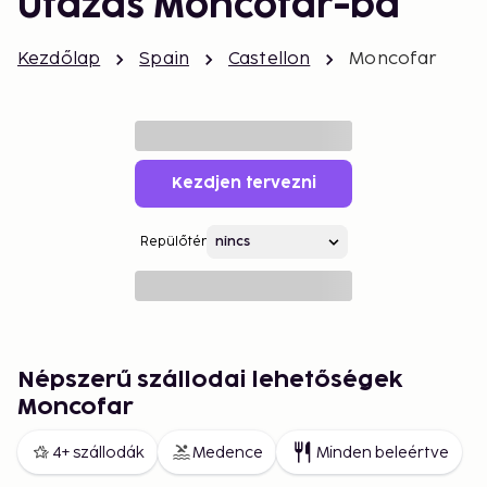
Utazás Moncofar-ba
Kezdőlap
Spain
Castellon
Moncofar
Kezdjen tervezni
Repülőtér
Népszerű szállodai lehetőségek
Moncofar
4+ szállodák
Medence
Minden beleértve