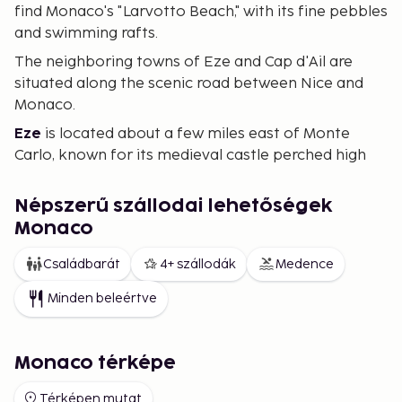
find Monaco's "Larvotto Beach," with its fine pebbles
and swimming rafts.
The neighboring towns of Eze and Cap d'Ail are
situated along the scenic road between Nice and
Monaco.
Eze
is located about a few miles east of Monte
Carlo, known for its medieval castle perched high
on a cliff above the sea. It's also home to one of
the Riviera’s most celebrated gourmet restaurants,
Népszerű szállodai lehetőségek
"Le Chèvre d'Or." The picturesque views and serene
Monaco
atmosphere make Eze a perfect destination for
tranquility and panoramic beauty.
Családbarát
4+ szállodák
Medence
Cap d'Ail
borders Monaco and is akin to a quiet
Minden beleértve
"suburb" of Monaco. Here, you can enjoy stunning
views of the Mediterranean Sea and parts of
Monaco.
Monaco térképe
The opportunity for an eventful holiday is ample,
Térképen mutat