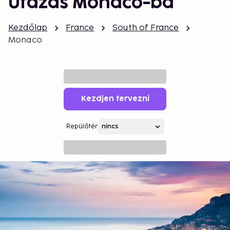
Utazás Monaco-ba
Kezdőlap
France
South of France
Monaco
Kezdjen tervezni
Repülőtér