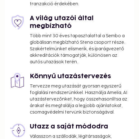
tranzakció érdekében.
A világ utazói által
megbízható
Több mint 30 éves tapasztalattal a Sembo a
globálisan megbízható Stena csoport része.
Szakértelmünket elismerik, és iparágvezető
akkreditációk támogatják, különösen az
autós utazások terén.
Könnyű utazástervezés
Tervezze meg utazását gyorsan egyszerű
foglalási rendszerünkkel. Használja Amelia, AI
utazástervezőnket, hogy összehasonlítsa az
árakat és megtalálja a legjobb ajánlatokat,
csomagvédelmi tervünk biztonságával.
Utazz a saját módodra
Válasszon a szállodák, légitársaságok,