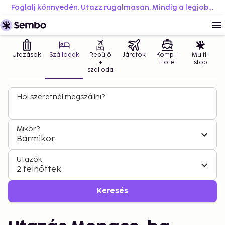
Foglalj könnyedén. Utazz rugalmasan. Mindig a legjobb áron.
Utazások
Szállodák
Repülő
Járatok
Komp +
Multi-
+
Hotel
stop
szálloda
Hol szeretnél megszállni?
Mikor?
Bármikor
Utazók
2 felnőttek
Keresés