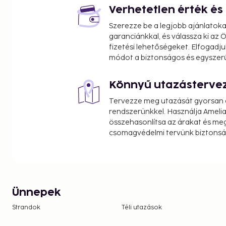
Verhetetlen érték é
Beach and nature, city life and calm – in one destinati
Szerezze be a legjobb ajánlatok
and curious travellers, Jesolo and Cavallino offer ev
garanciánkkal, és válassza ki az
Italian getaway.
fizetési lehetőségeket. Elfogadju
módot a biztonságos és egyszer
Könnyű utazásterve
Tervezze meg utazását gyorsan e
rendszerünkkel. Használja Amelia
összehasonlítsa az árakat és megt
csomagvédelmi tervünk biztonsá
Ünnepek
Strandok
Téli utazások