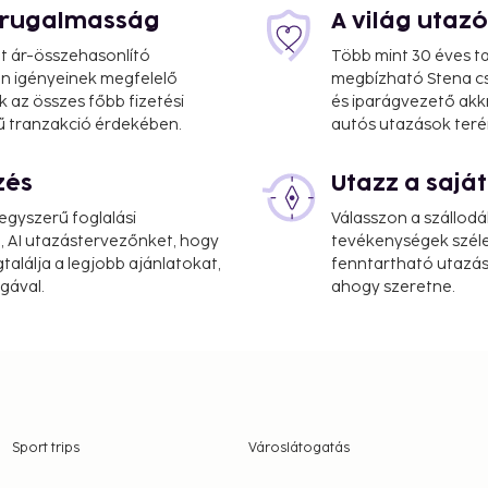
s rugalmasság
A világ utaz
on. For families, couples,
at ár-összehasonlító
Több mint 30 éves ta
erything for a memorable
 Ön igényeinek megfelelő
megbízható Stena cs
k az összes főbb fizetési
és iparágvezető akk
ű tranzakció érdekében.
autós utazások teré
zés
Utazz a saj
gyszerű foglalási
Válasszon a szállodá
, AI utazástervezőnket, hogy
tevékenységek széle
alálja a legjobb ajánlatokat,
fenntartható utazási
gával.
ahogy szeretne.
Sport trips
Városlátogatás