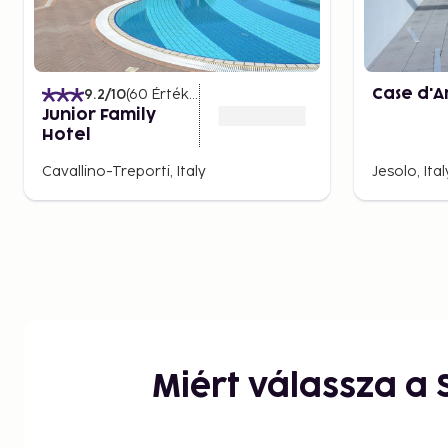
recipes and warm service.
Prosecco and Veneto wines
This is Prosecco’s homeland – a glass of cold Spumante
9.2
/10
(
60
Értékelések
)
Case d'A
Friulano adds sparkle to any meal or sunset.
Junior Family
Hotel
Stay comfortably with 
Cavallino-Treporti, Italy
Jesolo, Ital
Sembo offers a wide range of accommodations in Lido
– from beachfront apartments and family hotels to 
With deep local knowledge, Sembo helps you find the
Getting there is easy
Lido di Jesolo is just 40 minutes from Venice Marco Po
by rental car, transfer, or bus. Public transport from M
Venice is just a short ferry ride away – perfect for day
Miért válassza a
Lido di Jesolo–Cavallino
variety shapes your hol