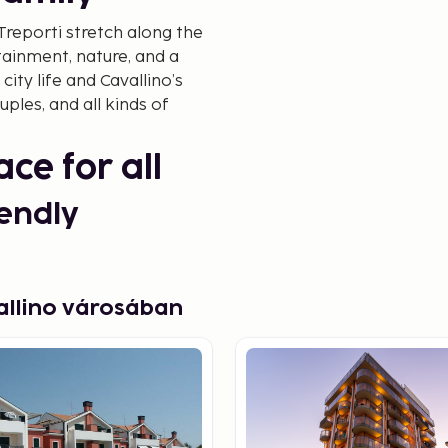
-Treporti stretch along the
tainment, nature, and a
city life and Cavallino’s
uples, and all kinds of
ce for all
iendly
ilometers of fine golden
s clean, well-maintained,
allino városában
 in Cavallino
un. Cavallino is quieter,
nd cottages – perfect for