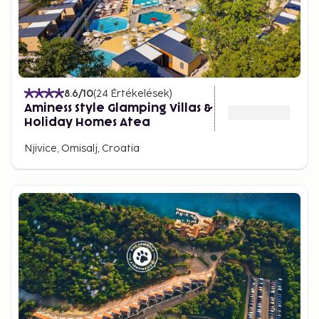
8.6
/10
(
24
Értékelések
)
Aminess Style Glamping Villas &
Holiday Homes Atea
Njivice, Omisalj, Croatia