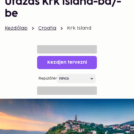
Utazás Krk Island-ba/-
be
Kezdőlap
Croatia
Krk Island
Kezdjen tervezni
Repülőtér