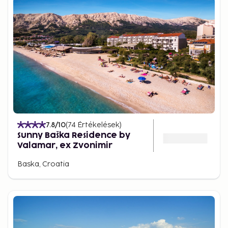
7.8
/10
(
74
Értékelések
)
Sunny Baška Residence by
Valamar, ex Zvonimir
Baska, Croatia