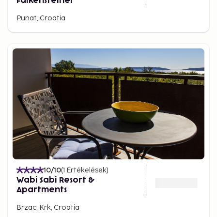
Falkensteiner
Punat, Croatia
10
/10
(
1
Értékelések
)
Wabi Sabi Resort &
Apartments
Brzac, Krk, Croatia