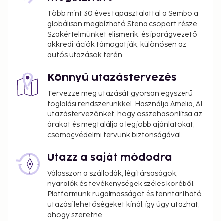
Több mint 30 éves tapasztalattal a Sembo a
globálisan megbízható Stena csoport része.
Szakértelmünket elismerik, és iparágvezető
akkreditációk támogatják, különösen az
autós utazások terén.
Könnyű utazástervezés
Tervezze meg utazását gyorsan egyszerű
foglalási rendszerünkkel. Használja Amelia, AI
utazástervezőnket, hogy összehasonlítsa az
árakat és megtalálja a legjobb ajánlatokat,
csomagvédelmi tervünk biztonságával.
Utazz a saját módodra
Válasszon a szállodák, légitársaságok,
nyaralók és tevékenységek széles köréből.
Platformunk rugalmasságot és fenntartható
utazási lehetőségeket kínál, így úgy utazhat,
ahogy szeretne.