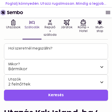
Foglalj könnyedén. Utazz rugalmasan. Mindig a legjobb áron.
Utazások
Szállodák
Repülő
Járatok
Komp +
Multi-
+
Hotel
stop
szálloda
Hol szeretnél megszállni?
Mikor?
Bármikor
Utazók
2 felnőttek
Keresés