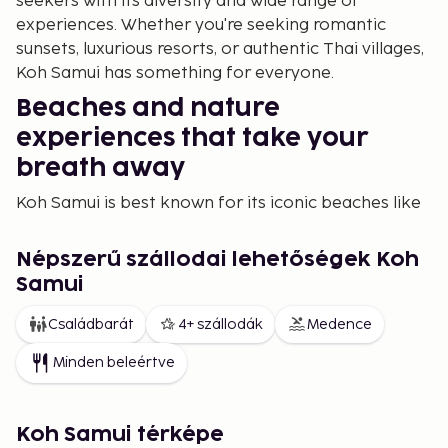
seekers with its diversity and wide range of
experiences. Whether you're seeking romantic
sunsets, luxurious resorts, or authentic Thai villages,
Koh Samui has something for everyone.
Beaches and nature
experiences that take your
breath away
Koh Samui is best known for its iconic beaches like
Chaweng and Lamai, where you can soak up the sun,
swim, or enjoy world-class water sports. The
Népszerű szállodai lehetőségek Koh
turquoise sea, swaying palms, and soft sand make
Samui
this island a paradise for sun worshippers. For a
quieter, more untouched side of the island, head to
Családbarát
4+ szállodák
Medence
beaches like Maenam and Lipa Noi, where the pace
Minden beleértve
is slower and nature still reigns.
Nature lovers will also find spectacular waterfalls
like Na Muang 1 and 2, as well as hiking trails through
Koh Samui térképe