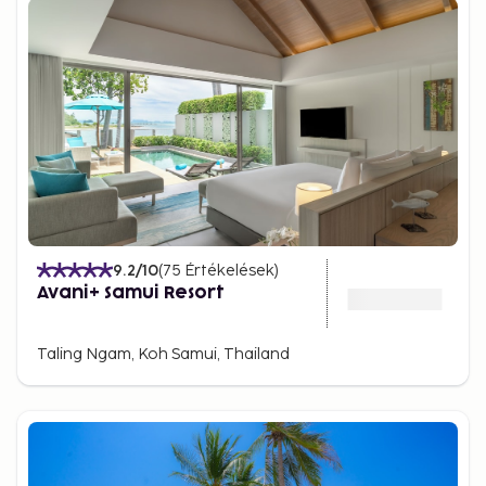
won’t soon forget.
9.2
/10
(
75
Értékelések
)
Avani+ Samui Resort
Taling Ngam, Koh Samui, Thailand