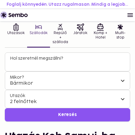
Foglalj könnyedén. Utazz rugalmasan. Mindig a legjobb áron.
Utazások
Szállodák
Repülő
Járatok
Komp +
Multi-
+
Hotel
stop
szálloda
Hol szeretnél megszállni?
Mikor?
Bármikor
Utazók
2 felnőttek
Keresés