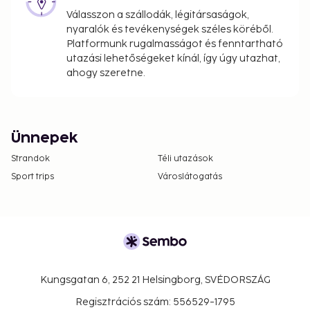
Válasszon a szállodák, légitársaságok,
nyaralók és tevékenységek széles köréből.
Platformunk rugalmasságot és fenntartható
utazási lehetőségeket kínál, így úgy utazhat,
ahogy szeretne.
Ünnepek
Strandok
Téli utazások
Sport trips
Városlátogatás
Kungsgatan 6, 252 21 Helsingborg, SVÉDORSZÁG
Regisztrációs szám: 556529-1795