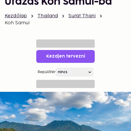
Utazás Koh Samui-ba
Kezdőlap
Thailand
Surat Thani
Koh Samui
Kezdjen tervezni
Repülőtér