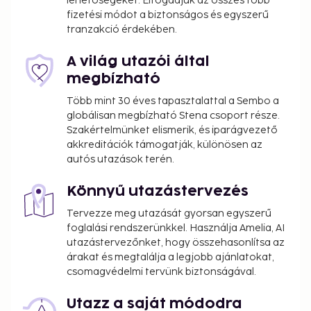
lehetőségeket. Elfogadjuk az összes főbb
fizetési módot a biztonságos és egyszerű
tranzakció érdekében.
A világ utazói által
megbízható
Több mint 30 éves tapasztalattal a Sembo a
globálisan megbízható Stena csoport része.
Szakértelmünket elismerik, és iparágvezető
akkreditációk támogatják, különösen az
autós utazások terén.
Könnyű utazástervezés
Tervezze meg utazását gyorsan egyszerű
foglalási rendszerünkkel. Használja Amelia, AI
utazástervezőnket, hogy összehasonlítsa az
árakat és megtalálja a legjobb ajánlatokat,
csomagvédelmi tervünk biztonságával.
Utazz a saját módodra