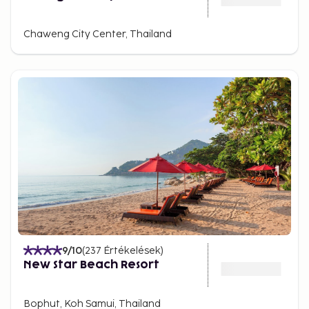
Laem and the traditional fishing villages provide a
glimpse into local life and Buddhist traditions.
Chaweng City Center, Thailand
Accommodation and travel for
every type of traveller
Whether you're travelling with family, as a couple, or
solo, Koh Samui offers a wide variety of
accommodations. Choose from budget-friendly
beachfront bungalows to five-star luxury resorts
with private pools and spas. Many places offer
ocean views and are close to both natural beauty
and entertainment.
Getting to Koh Samui is easy – the island has its own
airport with daily connections to Bangkok and
9
/10
(
237
Értékelések
)
other Asian cities. Ferries from the mainland are
New Star Beach Resort
also a popular choice, especially for backpackers
and adventurous travellers.
Bophut, Koh Samui, Thailand