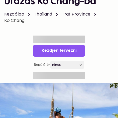
Utazás Ko Chang-ba
Kezdőlap
Thailand
Trat Province
Ko Chang
Kezdjen tervezni
Repülőtér