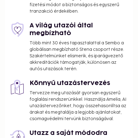
fizetési módot a biztonságos és egyszerű
tranzakció érdekében.
A világ utazói által
megbízható
Több mint 30 éves tapasztalattal a Sembo a
globálisan megbízható Stena csoport része.
Szakértelmünket elismerik, és iparágvezető
akkreditációk támogatják, különösen az
autós utazások terén.
Könnyű utazástervezés
Tervezze meg utazását gyorsan egyszerű
foglalási rendszerünkkel. Használja Amelia, AI
utazástervezőnket, hogy összehasonlítsa az
árakat és megtalálja a legjobb ajánlatokat,
csomagvédelmi tervünk biztonságával.
Utazz a saját módodra