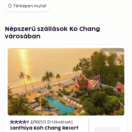
Chang
Térképen mutat
For nature lovers, Koh Chang is a paradise. The
island’s interior is a protected national park with
dense jungle, steep mountains, and a network of
Népszerű szállások Ko Chang
hiking trails leading to viewpoints where the horizon
városában
seems endless. You can cool off in waterfalls like
Klong Plu, paddle through mangrove forests by
kayak, or dive and snorkel around nearby islands
like Ko Rang and Ko Wai, where vibrant coral reefs
and marine life await.
Culture and Local Charm
Koh Chang is more than nature – it’s a glimpse into
everyday Thai life. In fishing villages like Bang Bao
and Salak Phet, you’ll meet friendly locals and enjoy
fresh seafood straight from the sea. Bang Bao Pier,
built on stilts over the water, has become a
9.2
/10
(
513
Értékelések
)
charming promenade with restaurants and small
Santhiya Koh Chang Resort
shops, while maintaining its authentic atmosphere.