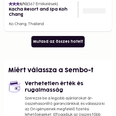
8
/10
(
367
Értékelések
)
Kacha Resort and Spa Koh
Chang
Ko Chang, Thailand
Mutasd az összes hotelt
Miért válassza a Sembo-t
Verhetetlen érték és
rugalmasság
Szerezze be a legjobb ajánlatokat ár-
összehasonlító garanciánkkal, és válassza ki
az Ön igényeinek megfelelő fizetési
lehetőségeket. Elfogadjuk az összes főbb