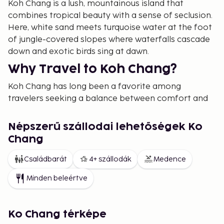
Koh Chang is a lush, mountainous island that
combines tropical beauty with a sense of seclusion.
Here, white sand meets turquoise water at the foot
of jungle-covered slopes where waterfalls cascade
down and exotic birds sing at dawn.
Why Travel to Koh Chang?
Koh Chang has long been a favorite among
travelers seeking a balance between comfort and
unspoiled nature. It offers a more laid-back
atmosphere than Phuket or Ko Samui, and you can
Népszerű szállodai lehetőségek Ko
still find beaches where you’re nearly alone. From
Chang
the popular White Sand Beach to hidden gems like
Lonely Beach and Klong Kloi, the pace is slow and
Családbarát
4+ szállodák
Medence
welcoming. Accommodations range from luxury
Minden beleértve
resorts with infinity pools and spas to simple beach
bungalows where the sound of waves wakes you up.
Nature and Adventure on Koh
Ko Chang térképe