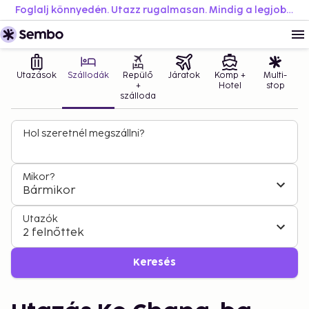
Foglalj könnyedén. Utazz rugalmasan. Mindig a legjobb áron.
Utazások
Szállodák
Repülő
Járatok
Komp +
Multi-
+
Hotel
stop
szálloda
Hol szeretnél megszállni?
Mikor?
Bármikor
Utazók
2 felnőttek
Keresés