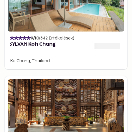
9
/10
(
842
Értékelések
)
SYLVAN Koh Chang
Ko Chang, Thailand