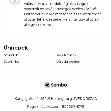
Válasszon a szállodák, légitársaságok,
nyaralók és tevékenységek széles köréből.
Platformunk rugalmasságot és fenntartható
utazási lehetőségeket kínál, így úgy utazhat,
ahogy szeretne.
Ünnepek
Strandok
Téli utazások
Sport trips
Városlátogatás
Kungsgatan 6, 252 21 Helsingborg, SVÉDORSZÁG
Regisztrációs szám: 556529-1795