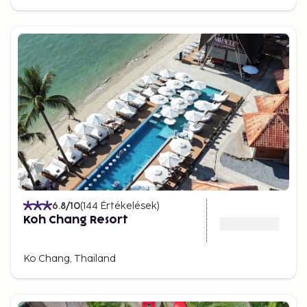
Koh Chang lingers in your memory long after the
trip ends. Its combination of nearly untouched
nature, hospitality, and comfort makes it truly
unique. For those looking to go beyond the beaten
tourist path while still enjoying good food, beautiful
beaches, and plenty of activities, Koh Chang is an
obvious choice. Here, you’ll find tranquility and
adventure – and maybe even a piece of paradise to
call your own.
6.8
/10
(
144
Értékelések
)
Koh Chang Resort
Ko Chang, Thailand