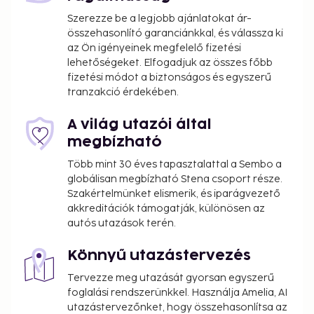
Szerezze be a legjobb ajánlatokat ár-
összehasonlító garanciánkkal, és válassza ki
az Ön igényeinek megfelelő fizetési
lehetőségeket. Elfogadjuk az összes főbb
fizetési módot a biztonságos és egyszerű
tranzakció érdekében.
A világ utazói által
megbízható
Több mint 30 éves tapasztalattal a Sembo a
globálisan megbízható Stena csoport része.
Szakértelmünket elismerik, és iparágvezető
akkreditációk támogatják, különösen az
autós utazások terén.
Könnyű utazástervezés
Tervezze meg utazását gyorsan egyszerű
foglalási rendszerünkkel. Használja Amelia, AI
utazástervezőnket, hogy összehasonlítsa az