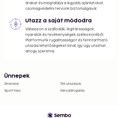
árakat és megtalálja a legjobb ajánlatokat,
csomagvédelmi tervünk biztonságával.
Utazz a saját módodra
Válasszon a szállodák, légitársaságok,
nyaralók és tevékenységek széles köréből.
Platformunk rugalmasságot és fenntartható
utazási lehetőségeket kínál, így úgy utazhat,
ahogy szeretne.
Ünnepek
Strandok
Téli utazások
Sport trips
Városlátogatás