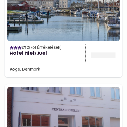
7
/10
(
761
Értékelések
)
Hotel Niels Juel
Koge, Denmark