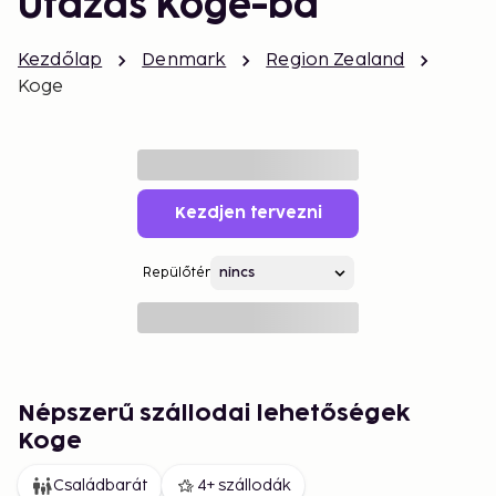
Utazás Koge-ba
Kezdőlap
Denmark
Region Zealand
Koge
Kezdjen tervezni
Repülőtér
Népszerű szállodai lehetőségek
Koge
Családbarát
4+ szállodák