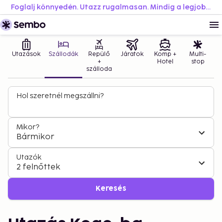
Foglalj könnyedén. Utazz rugalmasan. Mindig a legjobb áron.
Utazások
Szállodák
Repülő
Járatok
Komp +
Multi-
+
Hotel
stop
szálloda
Hol szeretnél megszállni?
Mikor?
Bármikor
Utazók
2 felnőttek
Keresés