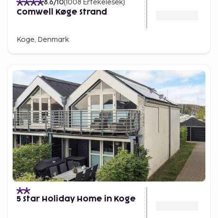
8.6
/10
(
1008
Értékelések
)
Comwell Køge Strand
Koge, Denmark
5 Star Holiday Home in Koge