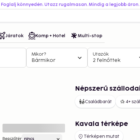
Foglalj könnyedén. Utazz rugalmasan. Mindig a legjobb áron.
Járatok
Komp + Hotel
Multi-stop
Mikor?
Utazók
Bármikor
2 felnőttek
Népszerű szálloda
Családbarát
4+ szá
Kavala térképe
Térképen mutat
Repülőtér