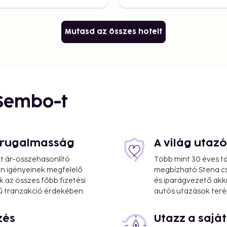
Mutasd az összes hotelt
 Sembo-t
s rugalmasság
A világ utaz
at ár-összehasonlító
Több mint 30 éves ta
 Ön igényeinek megfelelő
megbízható Stena cs
k az összes főbb fizetési
és iparágvezető akk
ű tranzakció érdekében.
autós utazások teré
zés
Utazz a saj