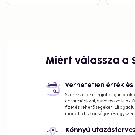
Miért válassza a
Verhetetlen érték é
Szerezze be a legjobb ajánlatok
garanciánkkal, és válassza ki az
fizetési lehetőségeket. Elfogadju
módot a biztonságos és egyszer
Könnyű utazásterve