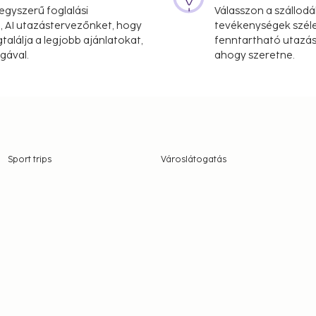
gyszerű foglalási
Válasszon a szállodá
, AI utazástervezőnket, hogy
tevékenységek széle
alálja a legjobb ajánlatokat,
fenntartható utazási
gával.
ahogy szeretne.
Sport trips
Városlátogatás