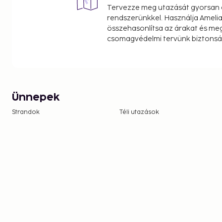
Tervezze meg utazását gyorsan e
rendszerünkkel. Használja Amelia
összehasonlítsa az árakat és megt
csomagvédelmi tervünk biztonsá
Ünnepek
Strandok
Téli utazások