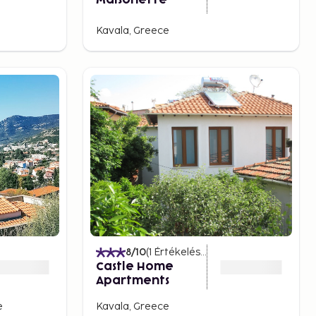
Maisonette
Kavala, Greece
8
/10
(
1
Értékelések
)
Castle Home
Apartments
e
Kavala, Greece