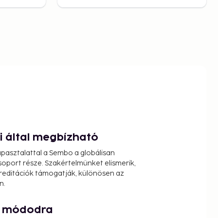
ói által megbízható
pasztalattal a Sembo a globálisan
oport része. Szakértelmünket elismerik,
reditációk támogatják, különösen az
n.
át módodra