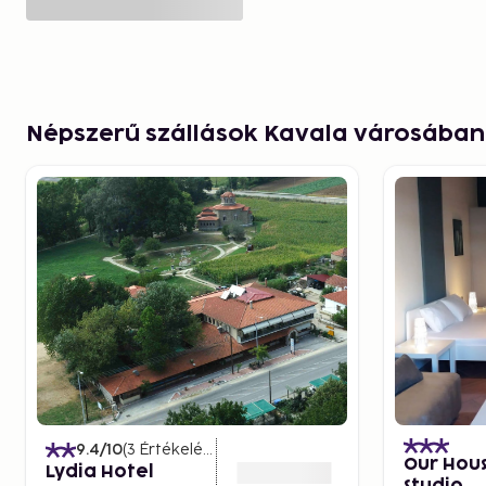
Népszerű szállások Kavala városában
9.4
/10
(
3
Értékelések
)
Our Hous
Lydia Hotel