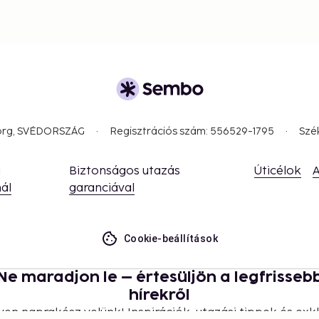
borg, SVÉDORSZÁG
Regisztrációs szám: 556529-1795
Szé
a
Biztonságos utazás
Úticélok
A
ál
garanciával
Cookie-beállítások
Ne maradjon le – értesüljön a legfrisseb
hírekről
yen naprakész velünk! Inspirációk, utazási tippek és exkl