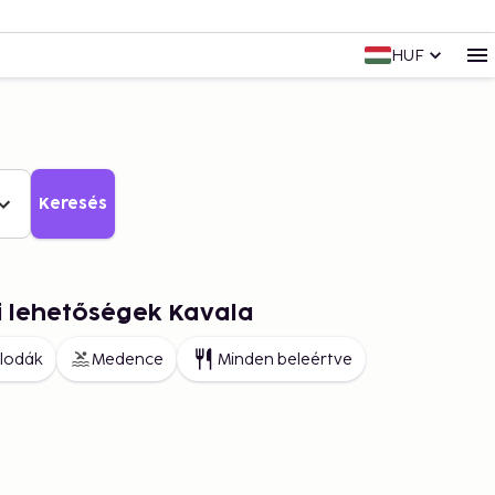
HUF
Keresés
i lehetőségek Kavala
llodák
Medence
Minden beleértve