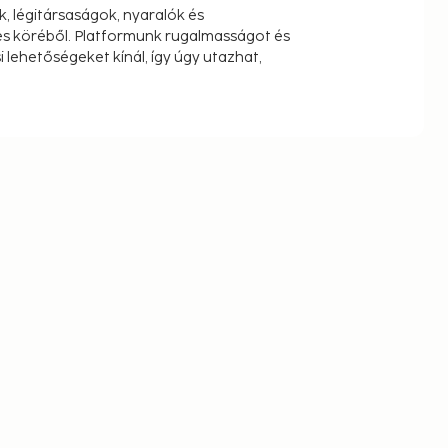
k, légitársaságok, nyaralók és
s köréből. Platformunk rugalmasságot és
 lehetőségeket kínál, így úgy utazhat,