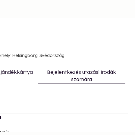
khely: Helsingborg, Svédország
jándékkártya
Bejelentkezés utazási irodák
számára
b
uzív