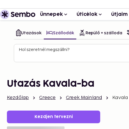
Ünnepek
Úticélok
Útjaim
Utazások
Szállodák
Repülő + szálloda
Hol szeretnél megszállni?
Utazás Kavala-ba
Kezdőlap
Greece
Greek Mainland
Kavala
Kezdjen tervezni