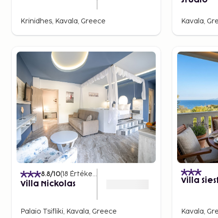
Studio
Krinidhes, Kavala, Greece
Kavala, Gr
8.8
/10
(
18
Értékelések
)
Villa Sie
Villa Nickolas
Palaio Tsifliki, Kavala, Greece
Kavala, Gr