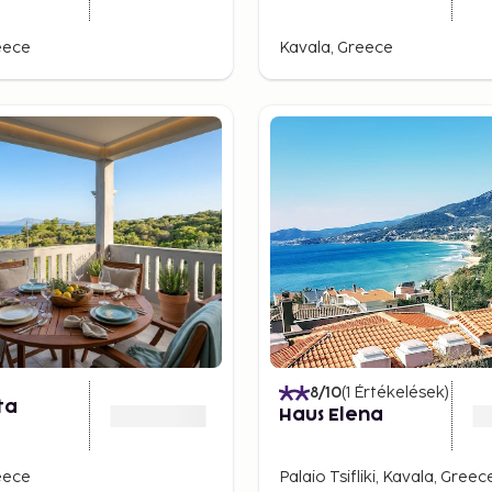
eece
Kavala, Greece
8
/10
(
1
Értékelések
)
sta
Haus Elena
eece
Palaio Tsifliki, Kavala, Greec