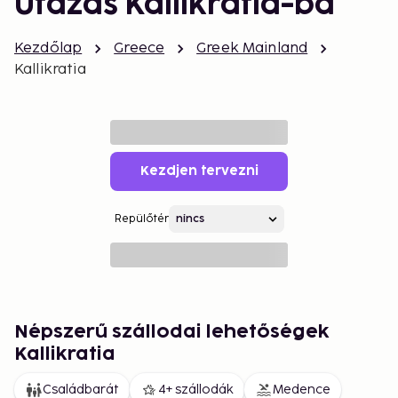
Utazás Kallikratia-ba
Kezdőlap
Greece
Greek Mainland
Kallikratia
Kezdjen tervezni
Repülőtér
Népszerű szállodai lehetőségek
Kallikratia
Családbarát
4+ szállodák
Medence