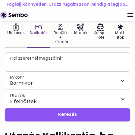
Foglalj könnyedén. Utazz rugalmasan. Mindig a legjobb áron.
Utazások
Szállodák
Repülő
Járatok
Komp +
Multi-
+
Hotel
stop
szálloda
Hol szeretnél megszállni?
Mikor?
Bármikor
Utazók
2 felnőttek
Keresés