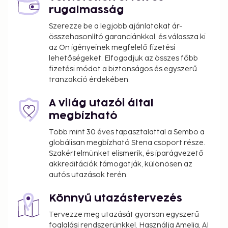
rugalmasság
Szerezze be a legjobb ajánlatokat ár-
összehasonlító garanciánkkal, és válassza ki
az Ön igényeinek megfelelő fizetési
lehetőségeket. Elfogadjuk az összes főbb
fizetési módot a biztonságos és egyszerű
tranzakció érdekében.
A világ utazói által
megbízható
Több mint 30 éves tapasztalattal a Sembo a
globálisan megbízható Stena csoport része.
Szakértelmünket elismerik, és iparágvezető
akkreditációk támogatják, különösen az
autós utazások terén.
Könnyű utazástervezés
Tervezze meg utazását gyorsan egyszerű
foglalási rendszerünkkel. Használja Amelia, AI