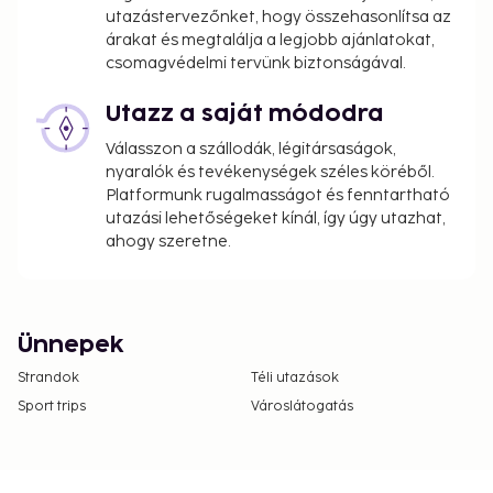
utazástervezőnket, hogy összehasonlítsa az
árakat és megtalálja a legjobb ajánlatokat,
csomagvédelmi tervünk biztonságával.
Utazz a saját módodra
Válasszon a szállodák, légitársaságok,
nyaralók és tevékenységek széles köréből.
Platformunk rugalmasságot és fenntartható
utazási lehetőségeket kínál, így úgy utazhat,
ahogy szeretne.
Ünnepek
Strandok
Téli utazások
Sport trips
Városlátogatás