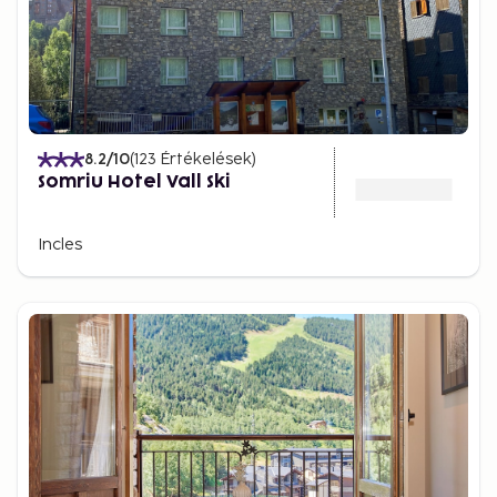
8.2
/10
(
123
Értékelések
)
Somriu Hotel Vall Ski
Incles