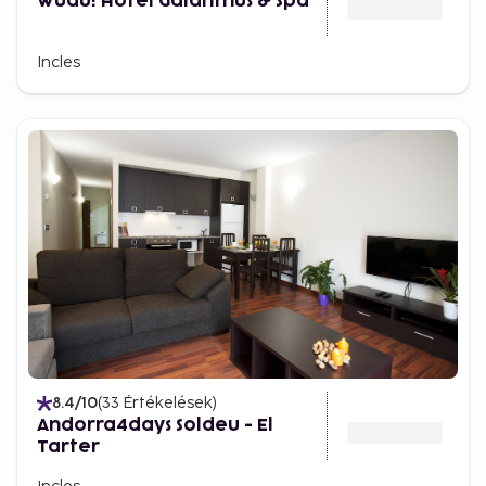
Wuau! Hotel Galanthus & Spa
Incles
8.4
/10
(
33
Értékelések
)
Andorra4days Soldeu - El
Tarter