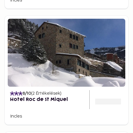
Incles
8
/10
(
2
Értékelések
)
Hotel Roc de St Miquel
Incles