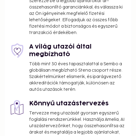
Szerezze be a legjobb ajánlatokat ár-
összehasonlító garanciánkkal, és válassza ki
az Ön igényeinek megfelelő fizetési
lehetőségeket. Elfogadjuk az összes főbb
fizetési módot a biztonságos és egyszerű
tranzakció érdekében.
A világ utazói által
megbízható
Több mint 30 éves tapasztalattal a Sembo a
globálisan megbízható Stena csoport része.
Szakértelmünket elismerik, és iparágvezető
akkreditációk támogatják, különösen az
autós utazások terén.
Könnyű utazástervezés
Tervezze meg utazását gyorsan egyszerű
foglalási rendszerünkkel. Használja Amelia, AI
utazástervezőnket, hogy összehasonlítsa az
árakat és megtalálja a legjobb ajánlatokat,