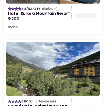
6.6
/10
(
24
Értékelések
)
Hotel Euroski Mountain Resort
& Spa
Incles
8.8
/10
(
111
Értékelések
)