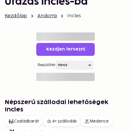
Utazás Incles-ba
Kezdőlap
Andorra
Incles
Kezdjen tervezni
Repülőtér
Népszerű szállodai lehetőségek
Incles
Családbarát
4+ szállodák
Medence