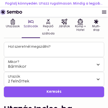
Foglalj könnyedén. Utazz rugalmasan. Mindig a legjobb áron.
Utazások
Szállodák
Repülő
Járatok
Komp +
Multi-
+
Hotel
stop
szálloda
Hol szeretnél megszállni?
Mikor?
Bármikor
Utazók
2 felnőttek
Keresés