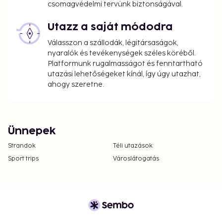
csomagvédelmi tervünk biztonságával.
Utazz a saját módodra
Válasszon a szállodák, légitársaságok,
nyaralók és tevékenységek széles köréből.
Platformunk rugalmasságot és fenntartható
utazási lehetőségeket kínál, így úgy utazhat,
ahogy szeretne.
Ünnepek
Strandok
Téli utazások
Sport trips
Városlátogatás