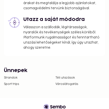
árakat és megtalálja a legjobb ajánlatokat,
csomagvédelmi tervünk biztonságával.
Utazz a saját módodra
Válasszon a szállodák, légitársaságok,
nyaralók és tevékenységek széles köréből.
Platformunk rugalmasságot és fenntartható
utazási lehetőségeket kínál, így úgy utazhat,
ahogy szeretne.
Ünnepek
Strandok
Téli utazások
Sport trips
Városlátogatás