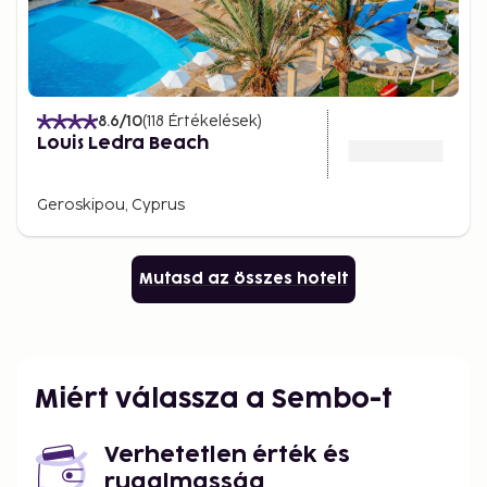
8.6
/10
(
118
Értékelések
)
Louis Ledra Beach
Geroskipou, Cyprus
Mutasd az összes hotelt
Miért válassza a Sembo-t
Verhetetlen érték és
rugalmasság