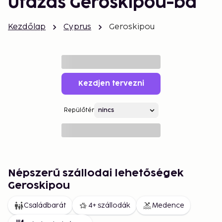
Utazás Geroskipou-ba
Kezdőlap
Cyprus
Geroskipou
Kezdjen tervezni
Repülőtér
Népszerű szállodai lehetőségek
Geroskipou
Családbarát
4+ szállodák
Medence