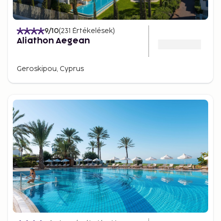
9
/10
(
231
Értékelések
)
Aliathon Aegean
Geroskipou, Cyprus