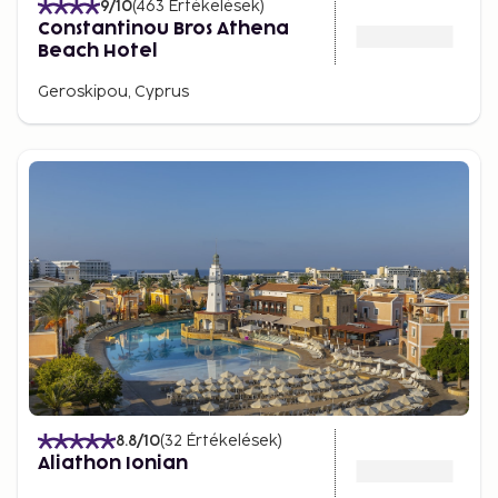
9
/10
(
463
Értékelések
)
Constantinou Bros Athena
Beach Hotel
Geroskipou, Cyprus
8.8
/10
(
32
Értékelések
)
Aliathon Ionian