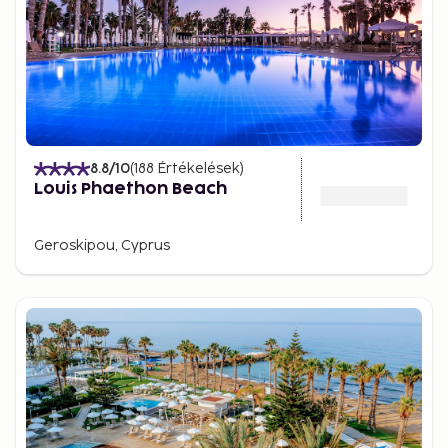
8.8
/10
(
188
Értékelések
)
Louis Phaethon Beach
Geroskipou, Cyprus