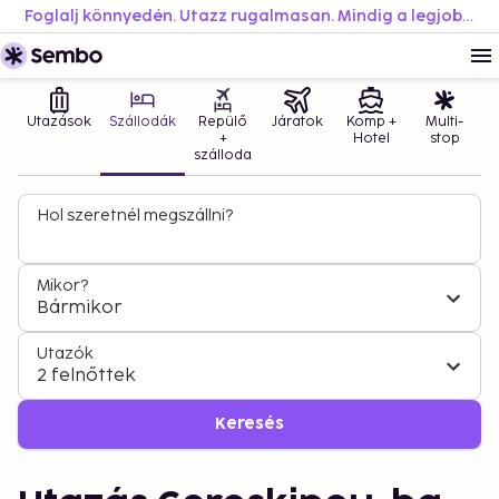
Foglalj könnyedén. Utazz rugalmasan. Mindig a legjobb áron.
Utazások
Szállodák
Repülő
Járatok
Komp +
Multi-
+
Hotel
stop
szálloda
Hol szeretnél megszállni?
Mikor?
Bármikor
Utazók
2 felnőttek
Keresés