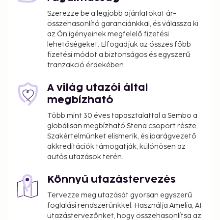
Szerezze be a legjobb ajánlatokat ár-
összehasonlító garanciánkkal, és válassza ki
az Ön igényeinek megfelelő fizetési
lehetőségeket. Elfogadjuk az összes főbb
fizetési módot a biztonságos és egyszerű
tranzakció érdekében.
A világ utazói által
megbízható
Több mint 30 éves tapasztalattal a Sembo a
globálisan megbízható Stena csoport része.
Szakértelmünket elismerik, és iparágvezető
akkreditációk támogatják, különösen az
autós utazások terén.
Könnyű utazástervezés
Tervezze meg utazását gyorsan egyszerű
foglalási rendszerünkkel. Használja Amelia, AI
utazástervezőnket, hogy összehasonlítsa az