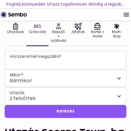
Foglalj könnyedén. Utazz rugalmasan. Mindig a legjobb áron.
Utazások
Szállodák
Repülő
Járatok
Komp +
Multi-
+
Hotel
stop
szálloda
Hol szeretnél megszállni?
Mikor?
Bármikor
Utazók
2 felnőttek
Keresés