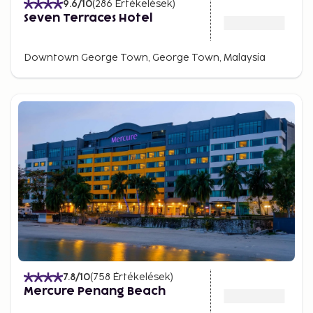
9.6
/10
(
286
Értékelések
)
Seven Terraces Hotel
Downtown George Town, George Town, Malaysia
7.8
/10
(
758
Értékelések
)
Mercure Penang Beach