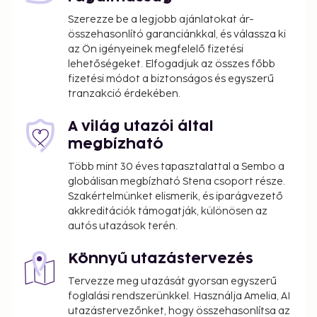
Szerezze be a legjobb ajánlatokat ár-
összehasonlító garanciánkkal, és válassza ki
az Ön igényeinek megfelelő fizetési
lehetőségeket. Elfogadjuk az összes főbb
fizetési módot a biztonságos és egyszerű
tranzakció érdekében.
A világ utazói által
megbízható
Több mint 30 éves tapasztalattal a Sembo a
globálisan megbízható Stena csoport része.
Szakértelmünket elismerik, és iparágvezető
akkreditációk támogatják, különösen az
autós utazások terén.
Könnyű utazástervezés
Tervezze meg utazását gyorsan egyszerű
foglalási rendszerünkkel. Használja Amelia, AI
utazástervezőnket, hogy összehasonlítsa az