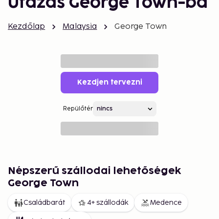
Utazás George Town-ba
Kezdőlap
Malaysia
George Town
Kezdjen tervezni
Repülőtér
Népszerű szállodai lehetőségek
George Town
Családbarát
4+ szállodák
Medence