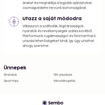
árakat és megtalálja a legjobb ajánlatokat,
csomagvédelmi tervünk biztonságával.
Utazz a saját módodra
Válasszon a szállodák, légitársaságok,
nyaralók és tevékenységek széles köréből.
Platformunk rugalmasságot és fenntartható
utazási lehetőségeket kínál, így úgy utazhat,
ahogy szeretne.
Ünnepek
Strandok
Téli utazások
Sport trips
Városlátogatás