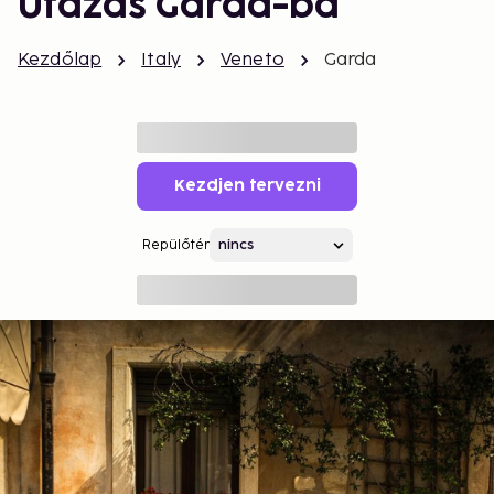
Utazás Garda-ba
Kezdőlap
Italy
Veneto
Garda
Kezdjen tervezni
Repülőtér