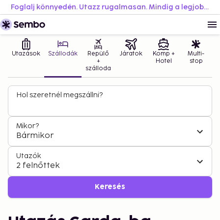
Foglalj könnyedén. Utazz rugalmasan. Mindig a legjobb áron.
Utazások
Szállodák
Repülő
Járatok
Komp +
Multi-
+
Hotel
stop
szálloda
Hol szeretnél megszállni?
Mikor?
Bármikor
Utazók
2 felnőttek
Keresés