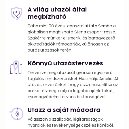
A világ utazói által
megbízható
Több mint 30 éves tapasztalattal a Sembo a
globálisan megbízható Stena csoport része.
Szakértelmünket elismerik, és iparágvezető
akkreditációk támogatják, különösen az
autós utazások terén.
Könnyű utazástervezés
Tervezze meg utazását gyorsan egyszerű
foglalási rendszerünkkel. Használja Amelia, AI
utazástervezőnket, hogy összehasonlítsa az
árakat és megtalálja a legjobb ajánlatokat,
csomagvédelmi tervünk biztonságával.
Utazz a saját módodra
Válasszon a szállodák, légitársaságok,
nyaralók és tevékenységek széles köréből.