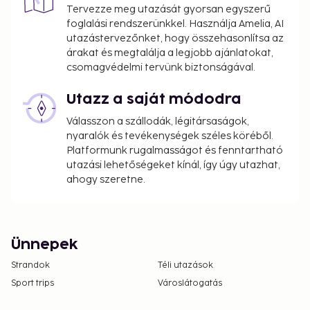
Tervezze meg utazását gyorsan egyszerű
foglalási rendszerünkkel. Használja Amelia, AI
utazástervezőnket, hogy összehasonlítsa az
árakat és megtalálja a legjobb ajánlatokat,
csomagvédelmi tervünk biztonságával.
Utazz a saját módodra
Válasszon a szállodák, légitársaságok,
nyaralók és tevékenységek széles köréből.
Platformunk rugalmasságot és fenntartható
utazási lehetőségeket kínál, így úgy utazhat,
ahogy szeretne.
Ünnepek
Strandok
Téli utazások
Sport trips
Városlátogatás