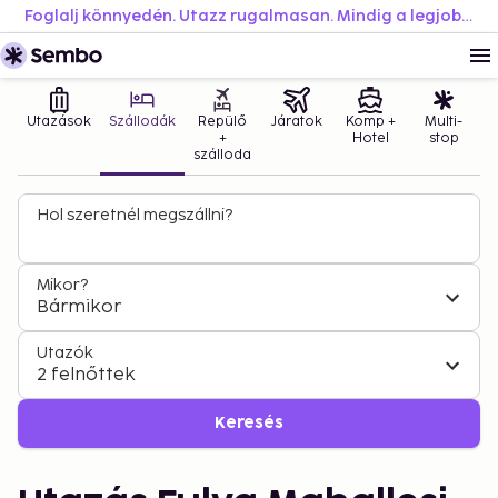
Foglalj könnyedén. Utazz rugalmasan. Mindig a legjobb áron.
Utazások
Szállodák
Repülő
Járatok
Komp +
Multi-
+
Hotel
stop
szálloda
Hol szeretnél megszállni?
Mikor?
Bármikor
Utazók
2 felnőttek
Keresés