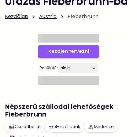
Utazás Fieberbrunn-ba
Kezdőlap
Austria
Fieberbrunn
Kezdjen tervezni
Repülőtér
Népszerű szállodai lehetőségek
Fieberbrunn
Családbarát
4+ szállodák
Medence