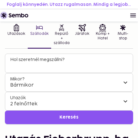
Foglalj könnyedén. Utazz rugalmasan. Mindig a legjobb áron.
Utazások
Szállodák
Repülő
Járatok
Komp +
Multi-
+
Hotel
stop
szálloda
Hol szeretnél megszállni?
Mikor?
Bármikor
Utazók
2 felnőttek
Keresés