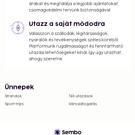
árakat és megtalálja a legjobb ajánlatokat,
csomagvédelmi tervünk biztonságával.
Utazz a saját módodra
Válasszon a szállodák, légitársaságok,
nyaralók és tevékenységek széles köréből.
Platformunk rugalmasságot és fenntartható
utazási lehetőségeket kínál, így úgy utazhat,
ahogy szeretne.
Ünnepek
Strandok
Téli utazások
Sport trips
Városlátogatás