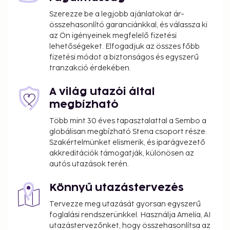
Szerezze be a legjobb ajánlatokat ár-
összehasonlító garanciánkkal, és válassza ki
az Ön igényeinek megfelelő fizetési
lehetőségeket. Elfogadjuk az összes főbb
fizetési módot a biztonságos és egyszerű
tranzakció érdekében.
A világ utazói által
megbízható
Több mint 30 éves tapasztalattal a Sembo a
globálisan megbízható Stena csoport része.
Szakértelmünket elismerik, és iparágvezető
akkreditációk támogatják, különösen az
autós utazások terén.
Könnyű utazástervezés
Tervezze meg utazását gyorsan egyszerű
foglalási rendszerünkkel. Használja Amelia, AI
utazástervezőnket, hogy összehasonlítsa az