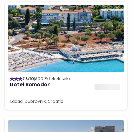
With its unique combination of history, culture, and
natural beauty, Dubrovnik is a destination offering
something for everyone. Plan your trip and let
yourself be inspired by this fantastic city on the
Adriatic Sea.
7.8
/10
(
800
Értékelések
)
Hotel Komodor
Lapad, Dubrovnik, Croatia