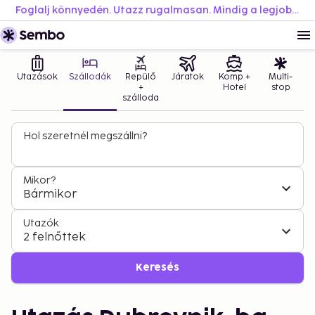
Foglalj könnyedén. Utazz rugalmasan. Mindig a legjobb áron.
Utazások
Szállodák
Repülő
Járatok
Komp +
Multi-
+
Hotel
stop
szálloda
Hol szeretnél megszállni?
Mikor?
Bármikor
Utazók
2 felnőttek
Keresés