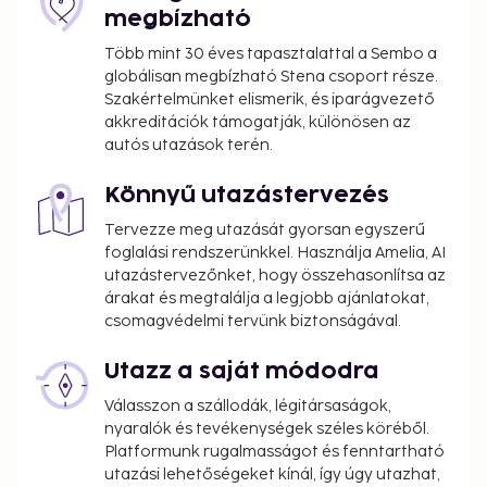
megbízható
Több mint 30 éves tapasztalattal a Sembo a
globálisan megbízható Stena csoport része.
Szakértelmünket elismerik, és iparágvezető
akkreditációk támogatják, különösen az
autós utazások terén.
Könnyű utazástervezés
Tervezze meg utazását gyorsan egyszerű
foglalási rendszerünkkel. Használja Amelia, AI
utazástervezőnket, hogy összehasonlítsa az
árakat és megtalálja a legjobb ajánlatokat,
csomagvédelmi tervünk biztonságával.
Utazz a saját módodra
Válasszon a szállodák, légitársaságok,
nyaralók és tevékenységek széles köréből.
Platformunk rugalmasságot és fenntartható
utazási lehetőségeket kínál, így úgy utazhat,