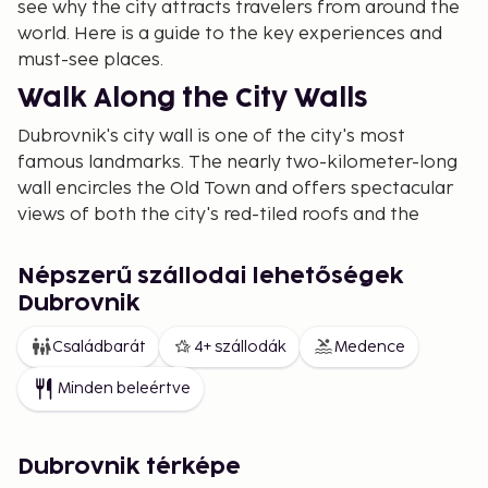
see why the city attracts travelers from around the
world. Here is a guide to the key experiences and
must-see places.
Walk Along the City Walls
Dubrovnik's city wall is one of the city's most
famous landmarks. The nearly two-kilometer-long
wall encircles the Old Town and offers spectacular
views of both the city's red-tiled roofs and the
Adriatic Sea. Built during the medieval era, it is now a
UNESCO World Heritage site. Take your time to
Népszerű szállodai lehetőségek
walk the entire length and explore the watchtowers
Dubrovnik
that offer insight into the city's defensive history.
Családbarát
4+ szállodák
Medence
Old Town – A Living Museum
Minden beleértve
Dubrovnik's Old Town, or Stari Grad as it's known
locally, is a maze of narrow cobblestone streets,
small squares, and charming buildings. The main
Dubrovnik térképe
street, Stradun, is the city's main artery, lined with