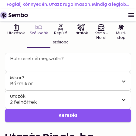
Foglalj könnyedén. Utazz rugalmasan. Mindig a legjobb áron.
Utazások
Szállodák
Repülő
Járatok
Komp +
Multi-
+
Hotel
stop
szálloda
Hol szeretnél megszállni?
Mikor?
Bármikor
Utazók
2 felnőttek
Keresés