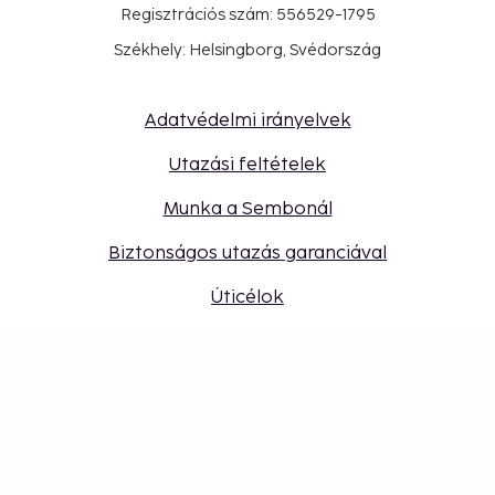
Regisztrációs szám: 556529-1795
Székhely: Helsingborg, Svédország
Adatvédelmi irányelvek
Utazási feltételek
Munka a Sembonál
Biztonságos utazás garanciával
Úticélok
Ajándékkártya
Bejelentkezés utazási irodák számára
Cookie-beállítások