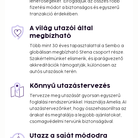
lehetőségeket. Elfogadjuk az összes főbb
fizetési módot a biztonságos és egyszerű
tranzakció érdekében.
A világ utazói által
megbízható
Több mint 30 éves tapasztalattal a Sembo a
globálisan megbízható Stena csoport része.
Szakértelmünket elismerik, és iparágvezető
akkreditációk támogatják, különösen az
autós utazások terén.
Könnyű utazástervezés
Tervezze meg utazását gyorsan egyszerű
foglalási rendszerünkkel. Használja Amelia, AI
utazástervezőnket, hogy összehasonlítsa az
árakat és megtalálja a legjobb ajánlatokat,
csomagvédelmi tervünk biztonságával.
Utazz a saját módodra