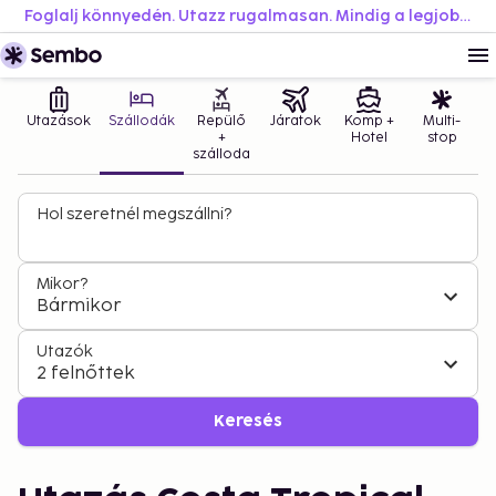
Foglalj könnyedén. Utazz rugalmasan. Mindig a legjobb áron.
Utazások
Szállodák
Repülő
Járatok
Komp +
Multi-
+
Hotel
stop
szálloda
Hol szeretnél megszállni?
Mikor?
Bármikor
Utazók
2 felnőttek
Keresés