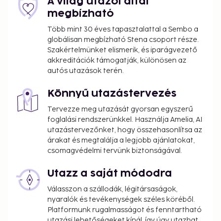
A világ utazói által
megbízható
Több mint 30 éves tapasztalattal a Sembo a
globálisan megbízható Stena csoport része.
Szakértelmünket elismerik, és iparágvezető
akkreditációk támogatják, különösen az
autós utazások terén.
Könnyű utazástervezés
Tervezze meg utazását gyorsan egyszerű
foglalási rendszerünkkel. Használja Amelia, AI
utazástervezőnket, hogy összehasonlítsa az
árakat és megtalálja a legjobb ajánlatokat,
csomagvédelmi tervünk biztonságával.
Utazz a saját módodra
Válasszon a szállodák, légitársaságok,
nyaralók és tevékenységek széles köréből.
Platformunk rugalmasságot és fenntartható
utazási lehetőségeket kínál, így úgy utazhat,