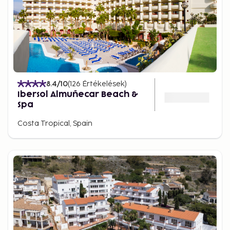
8.4
/10
(
126
Értékelések
)
Ibersol Almuñecar Beach &
Spa
Costa Tropical, Spain