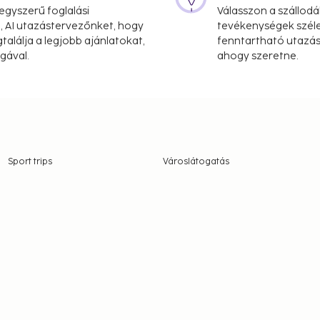
gyszerű foglalási
Válasszon a szállodá
, AI utazástervezőnket, hogy
tevékenységek széle
alálja a legjobb ajánlatokat,
fenntartható utazási
gával.
ahogy szeretne.
Sport trips
Városlátogatás