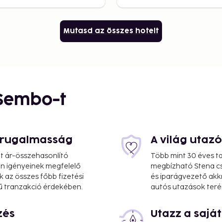
Mutasd az összes hotelt
 Sembo-t
s rugalmasság
A világ utaz
at ár-összehasonlító
Több mint 30 éves ta
 Ön igényeinek megfelelő
megbízható Stena cs
k az összes főbb fizetési
és iparágvezető akk
ű tranzakció érdekében.
autós utazások teré
zés
Utazz a saj