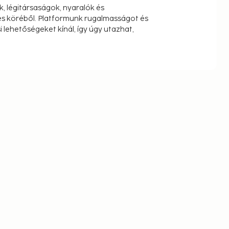
k, légitársaságok, nyaralók és
s köréből. Platformunk rugalmasságot és
 lehetőségeket kínál, így úgy utazhat,