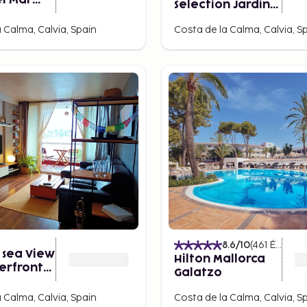
l Mar
Selection Jardín
Spa -
del Sol Suites -
nly
 Calma, Calvia, Spain
Costa de la Calma, Calvia, S
Adults Only
8.6
/10
(
461
Értékelések
 sea View
Hilton Mallorca
erfront
Galatzo
ent
 Calma, Calvia, Spain
Costa de la Calma, Calvia, S