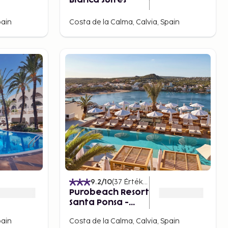
Blanca Suites
pain
Costa de la Calma, Calvia, Spain
)
9.2
/10
(
37
Értékelések
)
Purobeach Resort
Santa Ponsa -
New Opening
pain
Costa de la Calma, Calvia, Spain