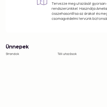
Tervezze meg utazását gyorsan e
rendszerünkkel. Használja Amelia
összehasonlítsa az árakat és megt
csomagvédelmi tervünk biztonsá
Ünnepek
Strandok
Téli utazások