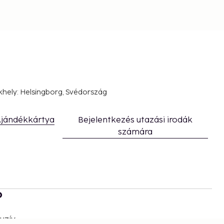
khely: Helsingborg, Svédország
jándékkártya
Bejelentkezés utazási irodák
számára
b
uzív