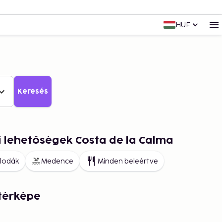
HUF
Keresés
i lehetőségek Costa de la Calma
llodák
Medence
Minden beleértve
 térképe