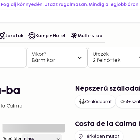
Foglalj könnyedén. Utazz rugalmasan. Mindig a legjobb áron.
Járatok
Komp + Hotel
Multi-stop
Mikor?
Utazók
Bármikor
2 felnőttek
Népszerű szálloda
a-ba
Családbarát
4+ szá
 la Calma
Costa de la Calma
Térképen mutat
Repülőtér