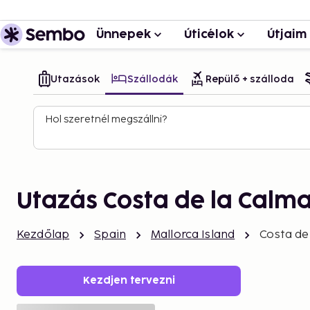
Ünnepek
Úticélok
Útjaim
Utazások
Szállodák
Repülő + szálloda
Hol szeretnél megszállni?
Utazás Costa de la Calm
Kezdőlap
Spain
Mallorca Island
Costa de
Kezdjen tervezni