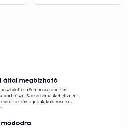
ói által megbízható
pasztalattal a Sembo a globálisan
oport része. Szakértelmünket elismerik,
reditációk támogatják, különösen az
n.
át módodra