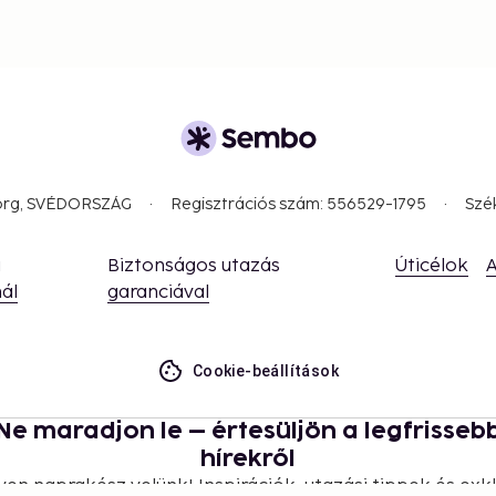
borg, SVÉDORSZÁG
Regisztrációs szám: 556529-1795
Szé
a
Biztonságos utazás
Úticélok
A
ál
garanciával
Cookie-beállítások
Ne maradjon le – értesüljön a legfrisseb
hírekről
yen naprakész velünk! Inspirációk, utazási tippek és exkl