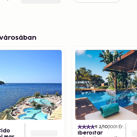
a városában
9.2
/10
(
1001
Értékelések
Fido
Iberostar