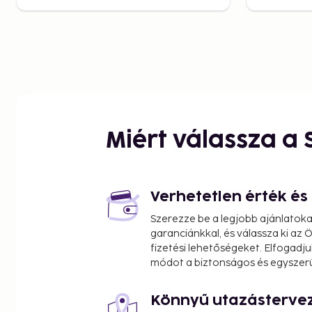
Miért válassza a
Verhetetlen érték é
Szerezze be a legjobb ajánlatok
garanciánkkal, és válassza ki az
fizetési lehetőségeket. Elfogadju
módot a biztonságos és egyszer
Könnyű utazásterve