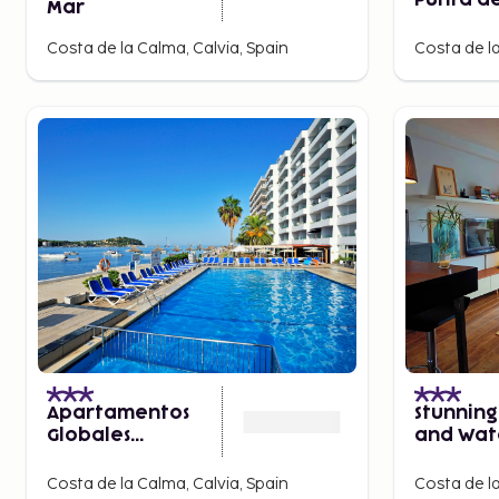
Punta de
Mar
Hotel & 
Adults O
Costa de la Calma, Calvia, Spain
Costa de la
Apartamentos
Stunning
Globales
and Wat
Verdemar
Apartm
Costa de la Calma, Calvia, Spain
Costa de la