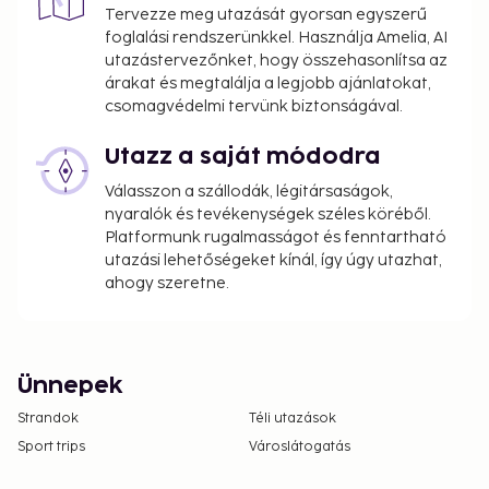
Tervezze meg utazását gyorsan egyszerű
foglalási rendszerünkkel. Használja Amelia, AI
utazástervezőnket, hogy összehasonlítsa az
árakat és megtalálja a legjobb ajánlatokat,
csomagvédelmi tervünk biztonságával.
Utazz a saját módodra
Válasszon a szállodák, légitársaságok,
nyaralók és tevékenységek széles köréből.
Platformunk rugalmasságot és fenntartható
utazási lehetőségeket kínál, így úgy utazhat,
ahogy szeretne.
Ünnepek
Strandok
Téli utazások
Sport trips
Városlátogatás