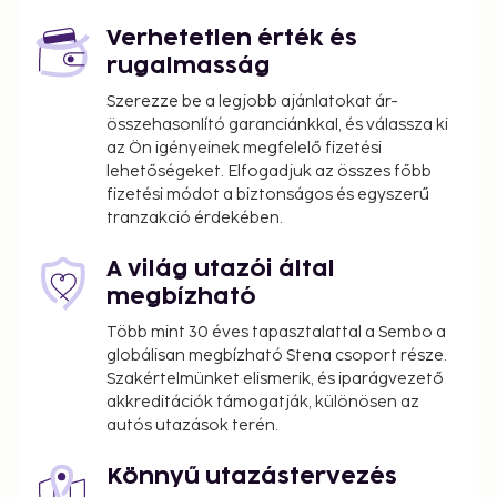
Verhetetlen érték és
rugalmasság
Szerezze be a legjobb ajánlatokat ár-
összehasonlító garanciánkkal, és válassza ki
az Ön igényeinek megfelelő fizetési
lehetőségeket. Elfogadjuk az összes főbb
fizetési módot a biztonságos és egyszerű
tranzakció érdekében.
A világ utazói által
megbízható
Több mint 30 éves tapasztalattal a Sembo a
globálisan megbízható Stena csoport része.
Szakértelmünket elismerik, és iparágvezető
akkreditációk támogatják, különösen az
autós utazások terén.
Könnyű utazástervezés