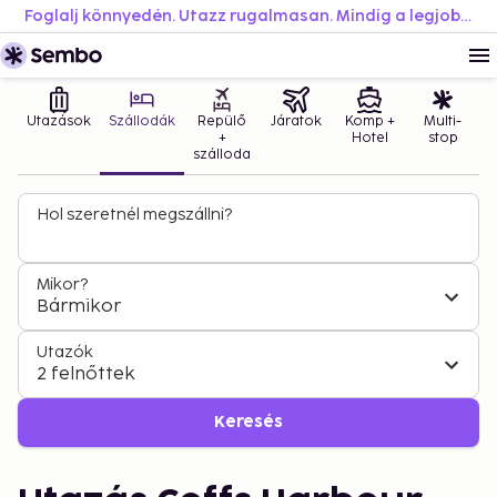
Foglalj könnyedén. Utazz rugalmasan. Mindig a legjobb áron.
Utazások
Szállodák
Repülő
Járatok
Komp +
Multi-
+
Hotel
stop
szálloda
Hol szeretnél megszállni?
Mikor?
Bármikor
Utazók
2 felnőttek
Keresés