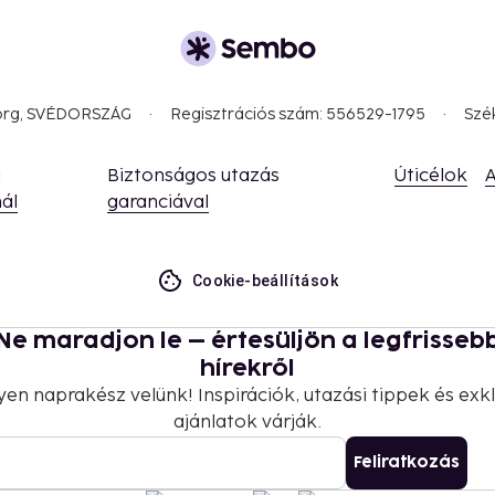
borg, SVÉDORSZÁG
Regisztrációs szám: 556529-1795
Szé
a
Biztonságos utazás
Úticélok
A
ál
garanciával
Cookie-beállítások
Ne maradjon le – értesüljön a legfrisseb
hírekről
yen naprakész velünk! Inspirációk, utazási tippek és exkl
ajánlatok várják.
Feliratkozás