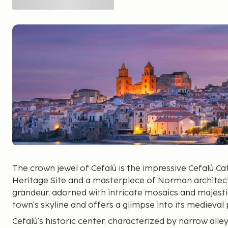
The crown jewel of Cefalù is the impressive Cefalù C
Heritage Site and a masterpiece of Norman architect
grandeur, adorned with intricate mosaics and majest
town's skyline and offers a glimpse into its medieval 
Cefalù's historic center, characterized by narrow all