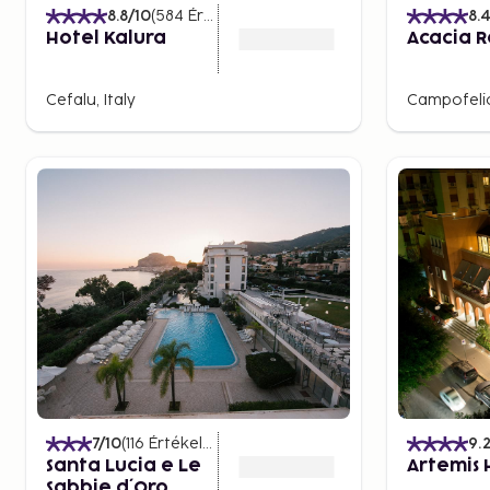
8.8
/10
(
584
Értékelések
)
8.
Hotel Kalura
Acacia R
Cefalu, Italy
Campofelice
7
/10
(
116
Értékelések
)
9.
Santa Lucia e Le
Artemis 
Sabbie d´Oro