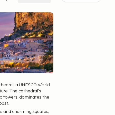
athedral, a UNESCO World
ure. The cathedral's
ic towers, dominates the
past.
eys and charming squares,