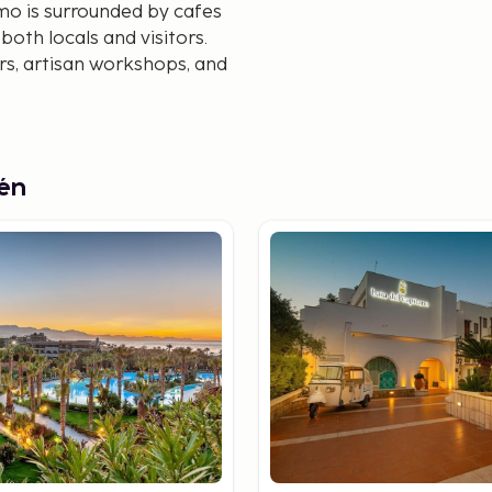
mo is surrounded by cafes
both locals and visitors.
rs, artisan workshops, and
ng the azure waters of the
ion. Whether basking in
 water sports along the
tén
n hike to Rocca di Cefalù,
cent rewards hikers with
ow, making it a popular