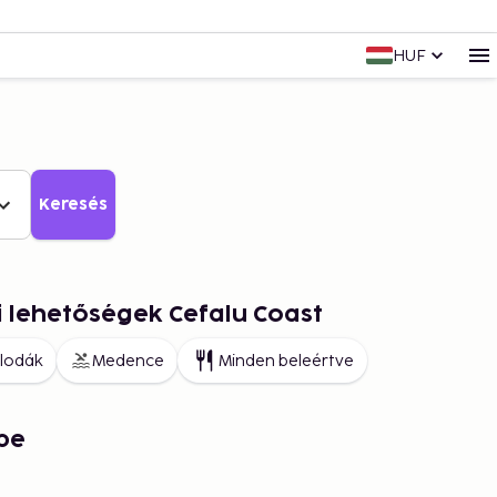
HUF
Keresés
i lehetőségek Cefalu Coast
llodák
Medence
Minden beleértve
pe