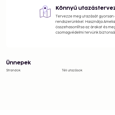
Könnyű utazásterve
Tervezze meg utazását gyorsan e
rendszerünkkel. Használja Amelia
összehasonlítsa az árakat és megt
csomagvédelmi tervünk biztonsá
Ünnepek
Strandok
Téli utazások