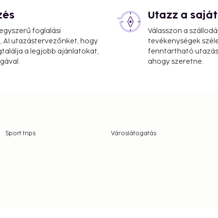
zés
Utazz a saj
gyszerű foglalási
Válasszon a szállodá
, AI utazástervezőnket, hogy
tevékenységek széle
alálja a legjobb ajánlatokat,
fenntartható utazási
gával.
ahogy szeretne.
Sport trips
Városlátogatás