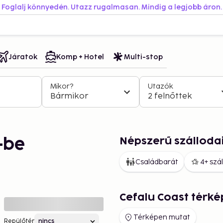
Foglalj könnyedén. Utazz rugalmasan. Mindig a legjobb áron.
Járatok
Komp + Hotel
Multi-stop
Mikor?
Utazók
Bármikor
2 felnőttek
Népszerű szálloda
-be
Családbarát
4+ szá
Cefalu Coast térké
Térképen mutat
Repülőtér