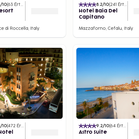
4
/10
(
63
Értékelések
)
8.2
/10
(
241
Értékelések
esort
Hotel Baia Del
Capitano
 di Roccella, Italy
Mazzaforno, Cefalu, Italy
2
/10
(
472
Értékelések
)
9.2
/10
(
64
Értékelések
Hotel
Astro Suite