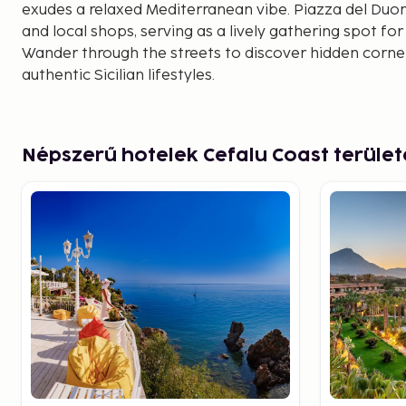
exudes a relaxed Mediterranean vibe. Piazza del Duo
and local shops, serving as a lively gathering spot for 
Wander through the streets to discover hidden corne
authentic Sicilian lifestyles.
The golden sands of Cefalù's beaches, stretching alo
Tyrrhenian Sea, provide a perfect setting for relaxat
the sun, swimming in the clear waters, or engaging in
Népszerű hotelek Cefalu Coast terüle
coast, Cefalù's beaches offer a delightful escape.
For panoramic views and a touch of adventure, you ca
a massive rock outcrop overlooking the town. The as
breathtaking views of the coastline and the town bel
spot for both nature lovers and history enthusiasts.