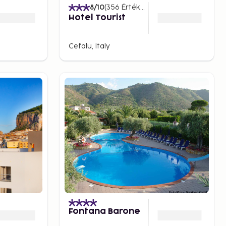
)
8
/10
(
356
Értékelések
)
Hotel Tourist
Cefalu, Italy
)
Fontana Barone