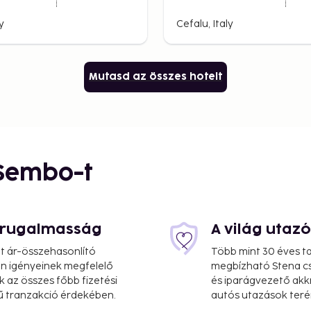
y
Cefalu, Italy
Mutasd az összes hotelt
 Sembo-t
s rugalmasság
A világ utaz
at ár-összehasonlító
Több mint 30 éves ta
 Ön igényeinek megfelelő
megbízható Stena cs
k az összes főbb fizetési
és iparágvezető akk
ű tranzakció érdekében.
autós utazások teré