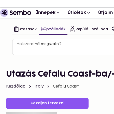
Ünnepek
Úticélok
Útjaim
Utazások
Szállodák
Repülő + szálloda
Hol szeretnél megszállni?
Utazás Cefalu Coast-ba/
Kezdőlap
Italy
Cefalu Coast
Kezdjen tervezni