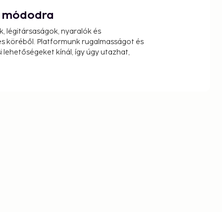
át módodra
k, légitársaságok, nyaralók és
s köréből. Platformunk rugalmasságot és
 lehetőségeket kínál, így úgy utazhat,