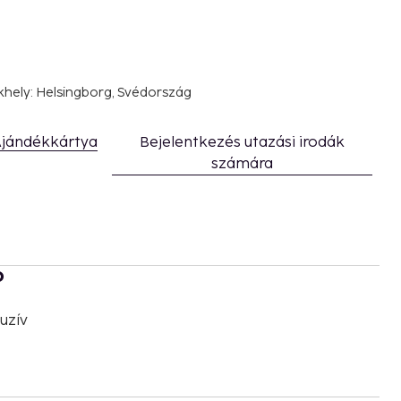
khely: Helsingborg, Svédország
jándékkártya
Bejelentkezés utazási irodák
számára
b
uzív