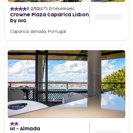
9.2
/10
(
475
Értékelések
)
Crowne Plaza Caparica Lisbon
by IHG
Caparica, Almada, Portugal
HI - Almada