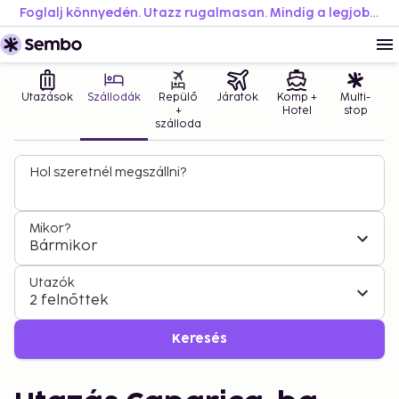
Foglalj könnyedén. Utazz rugalmasan. Mindig a legjobb áron.
Utazások
Szállodák
Repülő
Járatok
Komp +
Multi-
+
Hotel
stop
szálloda
Hol szeretnél megszállni?
Mikor?
Bármikor
Utazók
2 felnőttek
Keresés