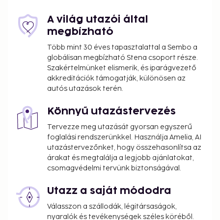
A világ utazói által
megbízható
Több mint 30 éves tapasztalattal a Sembo a
globálisan megbízható Stena csoport része.
Szakértelmünket elismerik, és iparágvezető
akkreditációk támogatják, különösen az
autós utazások terén.
Könnyű utazástervezés
Tervezze meg utazását gyorsan egyszerű
foglalási rendszerünkkel. Használja Amelia, AI
utazástervezőnket, hogy összehasonlítsa az
árakat és megtalálja a legjobb ajánlatokat,
csomagvédelmi tervünk biztonságával.
Utazz a saját módodra
Válasszon a szállodák, légitársaságok,
nyaralók és tevékenységek széles köréből.