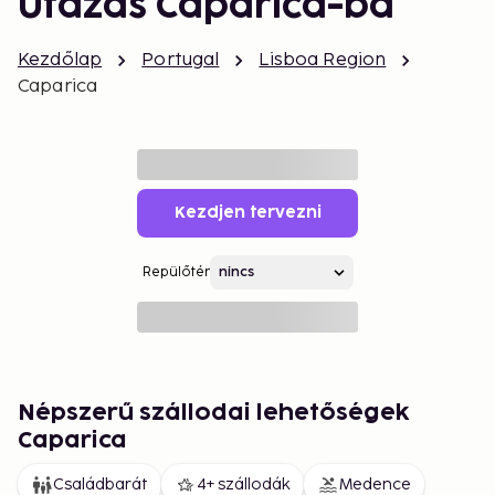
Utazás Caparica-ba
Kezdőlap
Portugal
Lisboa Region
Caparica
Kezdjen tervezni
Repülőtér
Népszerű szállodai lehetőségek
Caparica
Családbarát
4+ szállodák
Medence