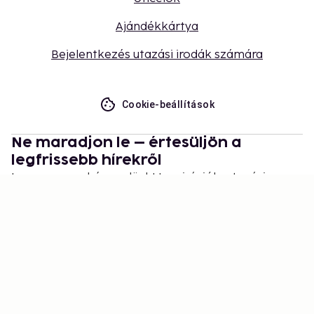
Ajándékkártya
Bejelentkezés utazási irodák számára
Cookie-beállítások
Ne maradjon le – értesüljön a
legfrissebb hírekről
Legyen naprakész velünk! Inspirációk, utazási
tippek és exkluzív ajánlatok várják.
Feliratkozás