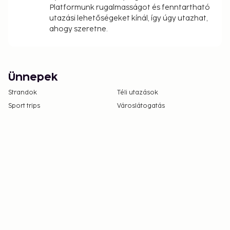
Platformunk rugalmasságot és fenntartható
utazási lehetőségeket kínál, így úgy utazhat,
ahogy szeretne.
Ünnepek
Strandok
Téli utazások
Sport trips
Városlátogatás