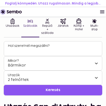
Foglalj könnyedén. Utazz rugalmasan. Mindig a legjobb áron.
Utazások
Szállodák
Repülő
Járatok
Komp +
Multi-
+
Hotel
stop
szálloda
Hol szeretnél megszállni?
Mikor?
Bármikor
Utazók
2 felnőttek
Keresés