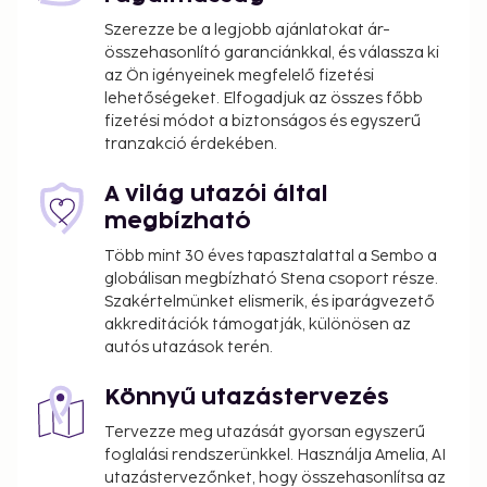
Szerezze be a legjobb ajánlatokat ár-
összehasonlító garanciánkkal, és válassza ki
az Ön igényeinek megfelelő fizetési
lehetőségeket. Elfogadjuk az összes főbb
fizetési módot a biztonságos és egyszerű
tranzakció érdekében.
A világ utazói által
megbízható
Több mint 30 éves tapasztalattal a Sembo a
globálisan megbízható Stena csoport része.
Szakértelmünket elismerik, és iparágvezető
akkreditációk támogatják, különösen az
autós utazások terén.
Könnyű utazástervezés
Tervezze meg utazását gyorsan egyszerű
foglalási rendszerünkkel. Használja Amelia, AI
utazástervezőnket, hogy összehasonlítsa az