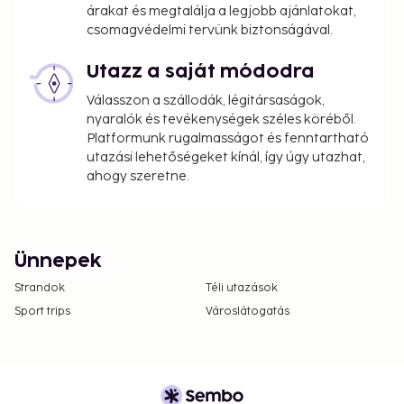
árakat és megtalálja a legjobb ajánlatokat,
csomagvédelmi tervünk biztonságával.
Utazz a saját módodra
Válasszon a szállodák, légitársaságok,
nyaralók és tevékenységek széles köréből.
Platformunk rugalmasságot és fenntartható
utazási lehetőségeket kínál, így úgy utazhat,
ahogy szeretne.
Ünnepek
Strandok
Téli utazások
Sport trips
Városlátogatás