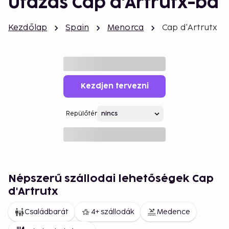
Utazás Cap d'Artrutx-ba
Kezdőlap
Spain
Menorca
Cap d'Artrutx
Kezdjen tervezni
Repülőtér
Népszerű szállodai lehetőségek Cap
d'Artrutx
Családbarát
4+ szállodák
Medence