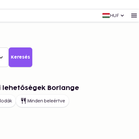
HUF
Keresés
i lehetőségek Borlange
llodák
Minden beleértve