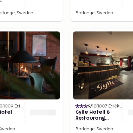
e-by
rlange, Sweden
Borlange, Sweden
10
(
1009
Értékelések
)
9
/10
(
1007
Értékelések
Hotel
Gylle Hotell &
Restaurang
Brödernas
 Sweden
Borlange, Sweden