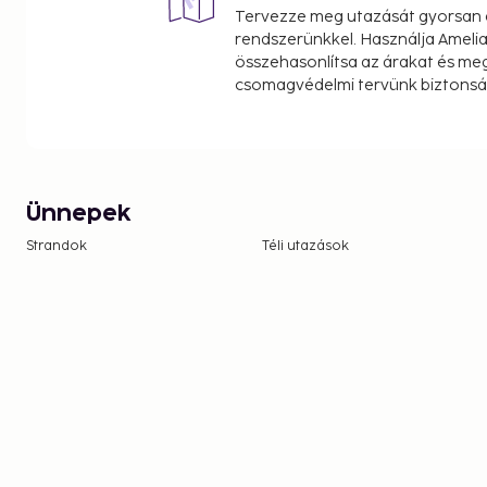
Tervezze meg utazását gyorsan e
rendszerünkkel. Használja Amelia
összehasonlítsa az árakat és megt
csomagvédelmi tervünk biztonsá
Ünnepek
Strandok
Téli utazások