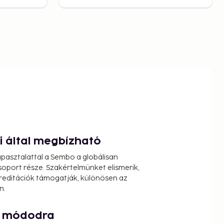
ói által megbízható
pasztalattal a Sembo a globálisan
oport része. Szakértelmünket elismerik,
reditációk támogatják, különösen az
n.
át módodra