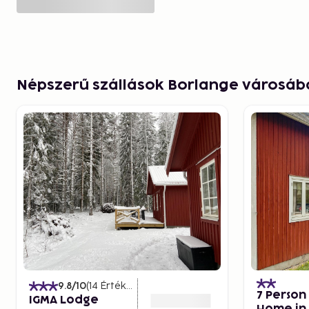
Népszerű szállások Borlange városáb
9.8
/10
(
14
Értékelések
)
7 Person
IGMA Lodge