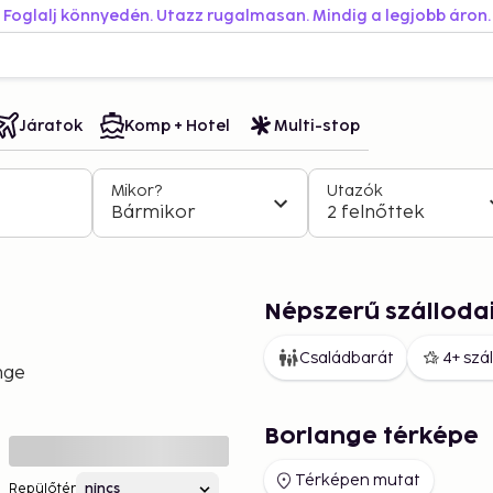
Foglalj könnyedén. Utazz rugalmasan. Mindig a legjobb áron.
Járatok
Komp + Hotel
Multi-stop
Mikor?
Utazók
Bármikor
2 felnőttek
Népszerű szálloda
Családbarát
4+ szá
nge
Borlange térképe
Térképen mutat
Repülőtér