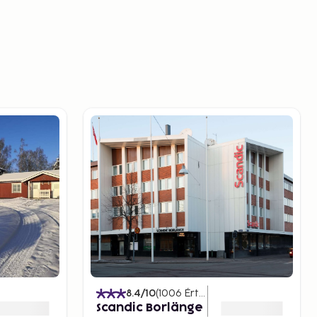
8.4
/10
(
1006
Értékelések
)
Scandic Borlänge