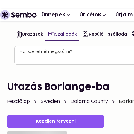
Ünnepek
Úticélok
Útjaim
Utazások
Szállodák
Repülő + szálloda
Hol szeretnél megszállni?
Utazás Borlange-ba
Kezdőlap
Sweden
Dalarna County
Borla
Kezdjen tervezni