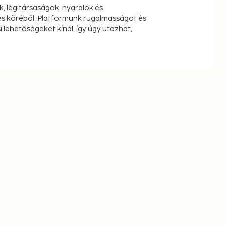
k, légitársaságok, nyaralók és
s köréből. Platformunk rugalmasságot és
 lehetőségeket kínál, így úgy utazhat,