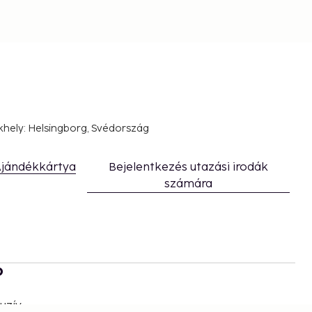
khely: Helsingborg, Svédország
jándékkártya
Bejelentkezés utazási irodák
számára
b
uzív