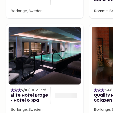
Home in
Borlang
Traum
Borlange, Sweden
Romme, Bo
9
/10
(
1009
Értékelések
)
8.4
/
Elite Hotel Brage
Quality 
- Hotel & Spa
Galaxen
Borlange, Sweden
Borlange,