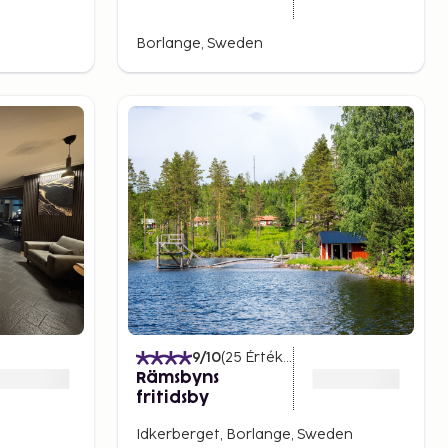
Borlange, Sweden
)
9
/10
(
25
Értékelések
)
Rämsbyns
fritidsby
Idkerberget, Borlange, Sweden