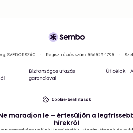
borg, SVÉDORSZÁG
Regisztrációs szám: 556529-1795
Szé
a
Biztonságos utazás
Úticélok
A
ál
garanciával
Cookie-beállítások
Ne maradjon le – értesüljön a legfrisseb
hírekről
yen naprakész velünk! Inspirációk, utazási tippek és exkl