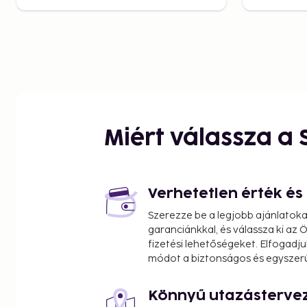
Miért válassza a
Verhetetlen érték é
Szerezze be a legjobb ajánlatok
garanciánkkal, és válassza ki az
fizetési lehetőségeket. Elfogadju
módot a biztonságos és egyszer
Könnyű utazásterve