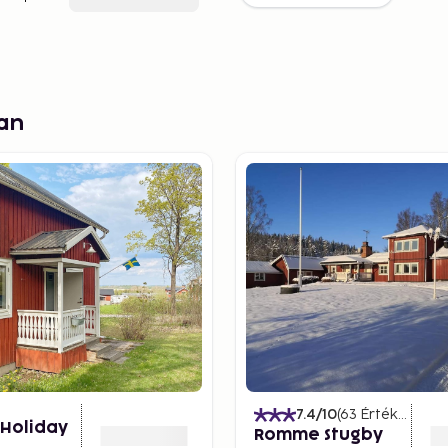
an
7.4
/10
(
63
Értékelések
)
 Holiday
Romme Stugby