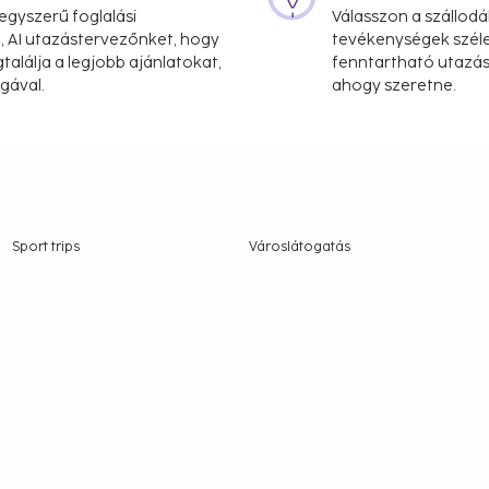
gyszerű foglalási
Válasszon a szállodá
, AI utazástervezőnket, hogy
tevékenységek széle
alálja a legjobb ajánlatokat,
fenntartható utazási
gával.
ahogy szeretne.
Sport trips
Városlátogatás