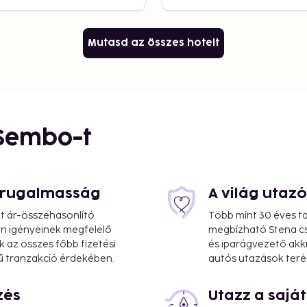
Mutasd az összes hotelt
 Sembo-t
s rugalmasság
A világ utaz
at ár-összehasonlító
Több mint 30 éves ta
 Ön igényeinek megfelelő
megbízható Stena cs
k az összes főbb fizetési
és iparágvezető akk
ű tranzakció érdekében.
autós utazások teré
zés
Utazz a saj