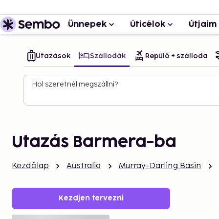
Ünnepek
Úticélok
Útjaim
Utazások
Szállodák
Repülő + szálloda
Hol szeretnél megszállni?
Utazás Barmera-ba
Kezdőlap
Australia
Murray-Darling Basin
Kezdjen tervezni