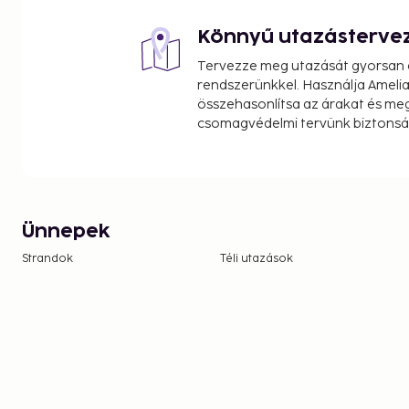
Könnyű utazásterve
Tervezze meg utazását gyorsan e
rendszerünkkel. Használja Amelia
összehasonlítsa az árakat és megt
csomagvédelmi tervünk biztonsá
Ünnepek
Strandok
Téli utazások