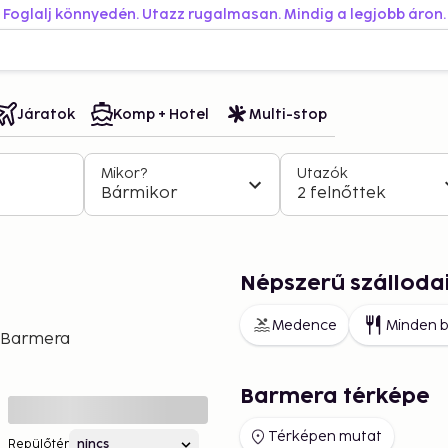
Foglalj könnyedén. Utazz rugalmasan. Mindig a legjobb áron.
Járatok
Komp + Hotel
Multi-stop
Mikor?
Utazók
Bármikor
2 felnőttek
Népszerű szálloda
Medence
Minden b
Barmera
Barmera térképe
Térképen mutat
Repülőtér