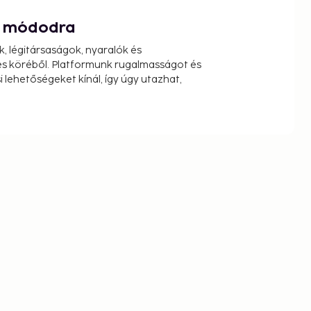
át módodra
k, légitársaságok, nyaralók és
s köréből. Platformunk rugalmasságot és
 lehetőségeket kínál, így úgy utazhat,