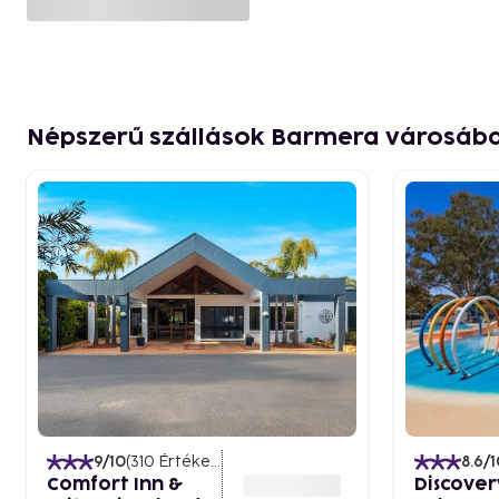
Népszerű szállások Barmera városáb
9
/10
(
310
Értékelések
)
8.6
/1
Comfort Inn &
Discover