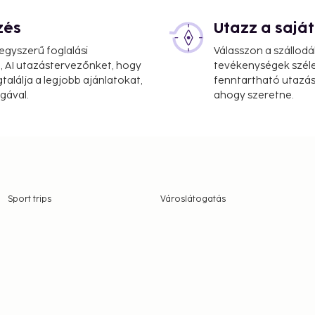
zés
Utazz a saj
gyszerű foglalási
Válasszon a szállodá
, AI utazástervezőnket, hogy
tevékenységek széle
alálja a legjobb ajánlatokat,
fenntartható utazási
gával.
ahogy szeretne.
Sport trips
Városlátogatás