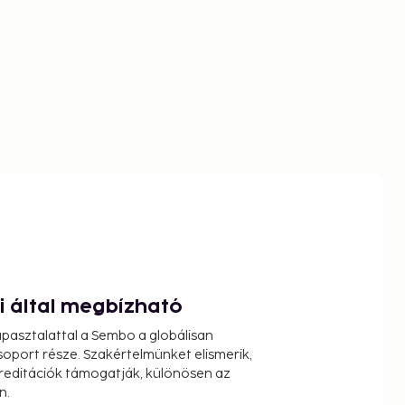
ói által megbízható
pasztalattal a Sembo a globálisan
oport része. Szakértelmünket elismerik,
reditációk támogatják, különösen az
n.