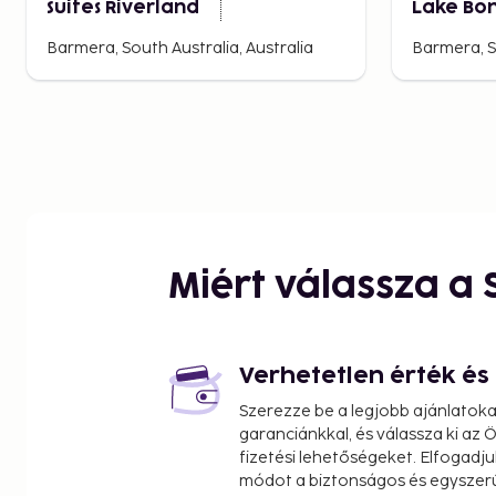
Suites Riverland
Lake Bo
Barmera, South Australia, Australia
Barmera, So
Miért válassza a
Verhetetlen érték é
Szerezze be a legjobb ajánlatok
garanciánkkal, és válassza ki az
fizetési lehetőségeket. Elfogadju
módot a biztonságos és egyszer