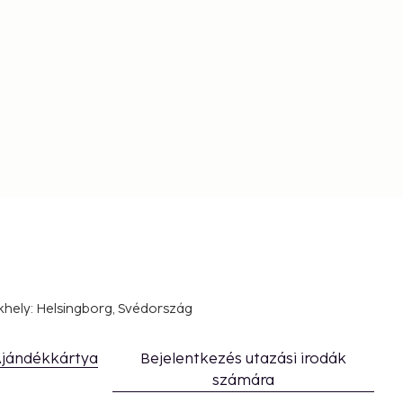
khely: Helsingborg, Svédország
jándékkártya
Bejelentkezés utazási irodák
számára