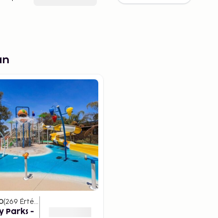
an
0
(
269
Értékelések
)
y Parks -