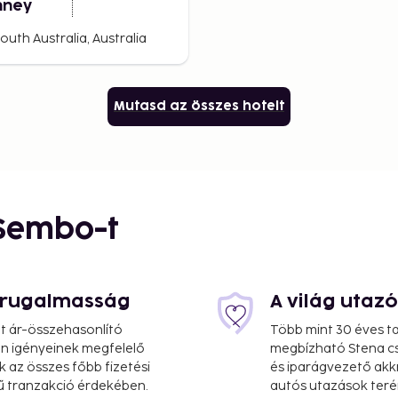
nney
uth Australia, Australia
Mutasd az összes hotelt
 Sembo-t
s rugalmasság
A világ utaz
at ár-összehasonlító
Több mint 30 éves ta
 Ön igényeinek megfelelő
megbízható Stena cs
k az összes főbb fizetési
és iparágvezető akk
ű tranzakció érdekében.
autós utazások teré