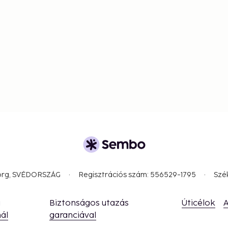
borg, SVÉDORSZÁG
Regisztrációs szám: 556529-1795
Szé
a
Biztonságos utazás
Úticélok
A
ál
garanciával