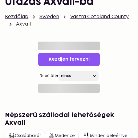
Utazás Axvall-ba
Kezdőlap
Sweden
Vastra Gotaland County
Axvall
Kezdjen tervezni
Repülőtér
Népszerű szállodai lehetőségek
Axvall
Családbarát
Medence
Minden beleértve