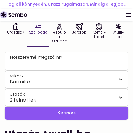
Foglalj könnyedén. Utazz rugalmasan. Mindig a legjobb áron.
Utazások
Szállodák
Repülő
Járatok
Komp +
Multi-
+
Hotel
stop
szálloda
Hol szeretnél megszállni?
Mikor?
Bármikor
Utazók
2 felnőttek
Keresés