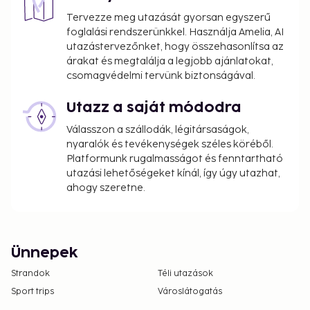
Tervezze meg utazását gyorsan egyszerű
foglalási rendszerünkkel. Használja Amelia, AI
utazástervezőnket, hogy összehasonlítsa az
árakat és megtalálja a legjobb ajánlatokat,
csomagvédelmi tervünk biztonságával.
Utazz a saját módodra
Válasszon a szállodák, légitársaságok,
nyaralók és tevékenységek széles köréből.
Platformunk rugalmasságot és fenntartható
utazási lehetőségeket kínál, így úgy utazhat,
ahogy szeretne.
Ünnepek
Strandok
Téli utazások
Sport trips
Városlátogatás