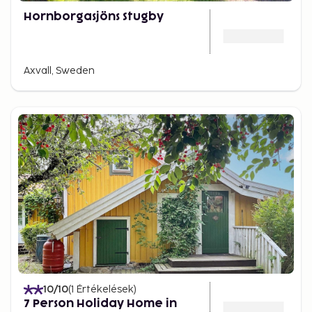
Hornborgasjöns Stugby
Axvall, Sweden
10
/10
(
1
Értékelések
)
7 Person Holiday Home in