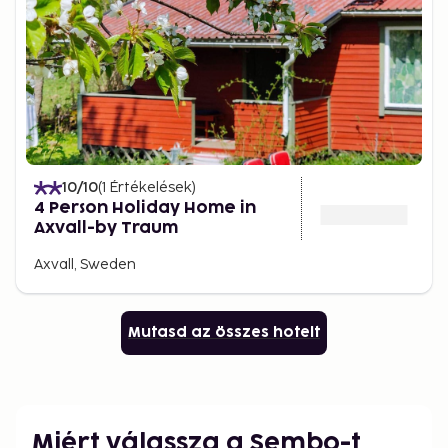
10
/10
(
1
Értékelések
)
4 Person Holiday Home in
Axvall-by Traum
Axvall, Sweden
Mutasd az összes hotelt
Miért válassza a Sembo-t