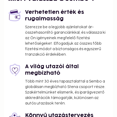
Verhetetlen érték és
rugalmasság
Szerezze be a legjobb ajánlatokat ár-
összehasonlító garanciánkkal, és válassza ki
az Ön igényeinek megfelelő fizetési
lehetőségeket. Elfogadjuk az összes főbb
fizetési módot a biztonságos és egyszerű
tranzakció érdekében.
A világ utazói által
megbízható
Több mint 30 éves tapasztalattal a Sembo a
globálisan megbízható Stena csoport része.
Szakértelmünket elismerik, és iparágvezető
akkreditációk támogatják, különösen az
autós utazások terén.
Könnyű utazástervezés