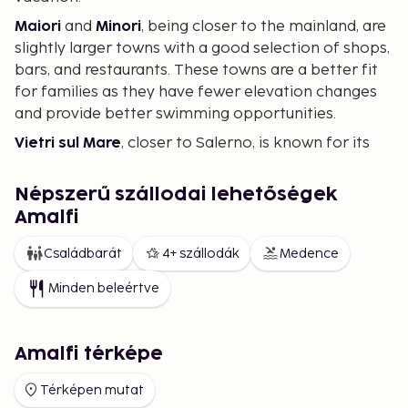
Maiori
and
Minori
, being closer to the mainland, are
slightly larger towns with a good selection of shops,
bars, and restaurants. These towns are a better fit
for families as they have fewer elevation changes
and provide better swimming opportunities.
Vietri sul Mare
, closer to Salerno, is known for its
ceramics. The town offers good swimming
possibilities, and during the summer months, there
Népszerű szállodai lehetőségek
are concerts and other cultural events.
Amalfi
Small inland villages
. There are several other
Családbarát
4+ szállodák
Medence
villages to choose from in this area, with options for
overnight stays along the way.
Minden beleértve
Good to Know for Your Trip
Accommodation
options along the Amalfi Coast include both hotels
Amalfi térképe
and vacation rentals. Local taxes may apply.
Térképen mutat