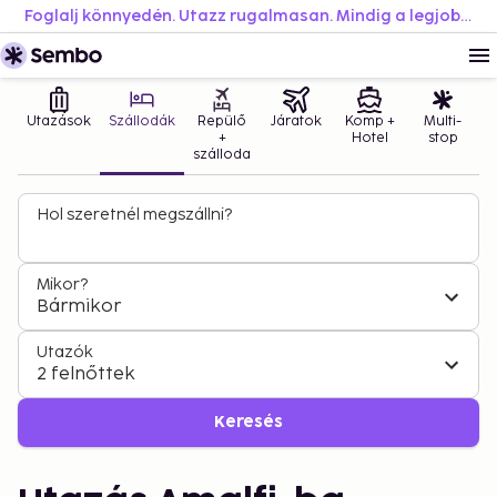
Foglalj könnyedén. Utazz rugalmasan. Mindig a legjobb áron.
Utazások
Szállodák
Repülő
Járatok
Komp +
Multi-
+
Hotel
stop
szálloda
Hol szeretnél megszállni?
Mikor?
Bármikor
Utazók
2 felnőttek
Keresés