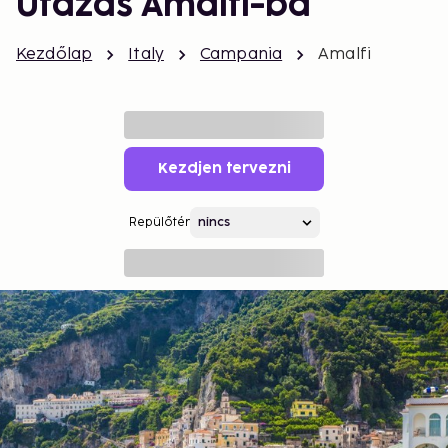
Utazás Amalfi-ba
Kezdőlap
Italy
Campania
Amalfi
Kezdjen tervezni
Repülőtér