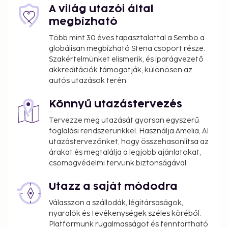
A világ utazói által
megbízható
Több mint 30 éves tapasztalattal a Sembo a
globálisan megbízható Stena csoport része.
Szakértelmünket elismerik, és iparágvezető
akkreditációk támogatják, különösen az
autós utazások terén.
Könnyű utazástervezés
Tervezze meg utazását gyorsan egyszerű
foglalási rendszerünkkel. Használja Amelia, AI
utazástervezőnket, hogy összehasonlítsa az
árakat és megtalálja a legjobb ajánlatokat,
csomagvédelmi tervünk biztonságával.
Utazz a saját módodra
Válasszon a szállodák, légitársaságok,
nyaralók és tevékenységek széles köréből.
Platformunk rugalmasságot és fenntartható